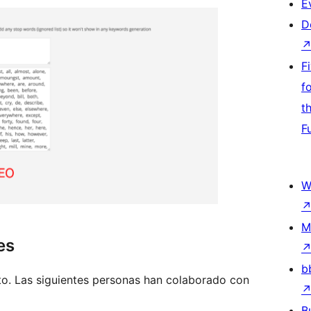
E
D
F
f
t
F
W
M
es
b
o. Las siguientes personas han colaborado con
B