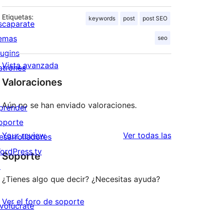
Etiquetas:
keywords
post
post SEO
scaparate
emas
seo
lugins
Vista avanzada
atrones
Valoraciones
Aún no se han enviado valoraciones.
prender
oporte
valoraciones
Your review
Ver todas las
esarrolladores
ordPress.tv
Soporte
↗
¿Tienes algo que decir? ¿Necesitas ayuda?
Ver el foro de soporte
nvolúcrate