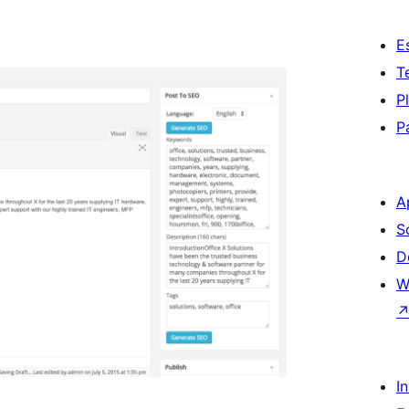
E
T
P
P
A
S
D
W
I