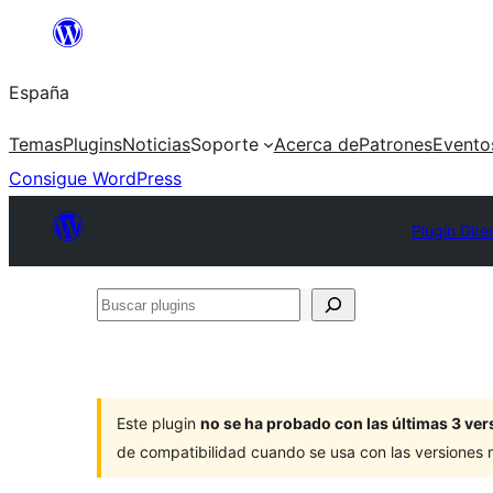
Saltar
al
España
contenido
Temas
Plugins
Noticias
Soporte
Acerca de
Patrones
Evento
Consigue WordPress
Plugin Dire
Buscar
plugins
Este plugin
no se ha probado con las últimas 3 v
de compatibilidad cuando se usa con las versiones