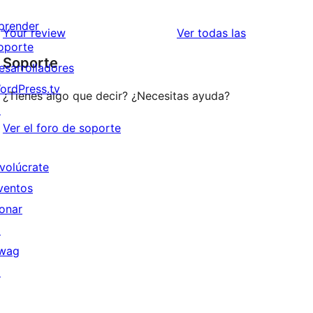
prender
valoraciones
Your review
Ver todas las
oporte
Soporte
esarrolladores
ordPress.tv
¿Tienes algo que decir? ¿Necesitas ayuda?
↗
Ver el foro de soporte
nvolúcrate
ventos
onar
↗
wag
↗