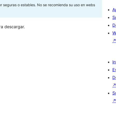
ser seguras o estables. No se recomienda su uso en webs
A
S
D
ra descargar.
W
I
E
D
S