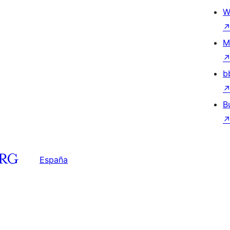
W
M
b
B
España