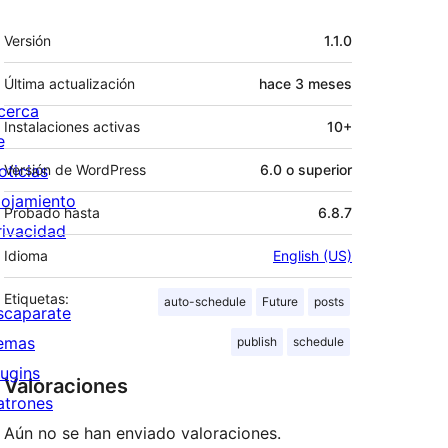
Meta
Versión
1.1.0
Última actualización
hace
3 meses
cerca
Instalaciones activas
10+
e
oticias
Versión de WordPress
6.0 o superior
lojamiento
Probado hasta
6.8.7
rivacidad
Idioma
English (US)
Etiquetas:
auto-schedule
Future
posts
scaparate
emas
publish
schedule
lugins
Valoraciones
atrones
Aún no se han enviado valoraciones.