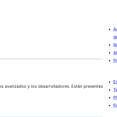
A
d
N
A
P
E
os avanzados y los desarrolladores. Están presentes
T
P
P