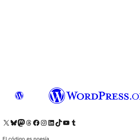
Visita nuestra cuenta de X (anteriormente Twitter)
Visita nuestra cuenta de Bluesky
Visita nuestra cuenta de Mastodon
Visita nuestra cuenta de Threads
Visita nuestra página de Facebook
Visita nuestra cuenta de Instagram
Visita nuestra cuenta de LinkedIn
Visita nuestra cuenta de TikTok
Visita nuestro canal de YouTube
Visita nuestra cuenta de Tumblr
El código es poesía.