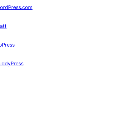
ordPress.com
↗
att
↗
bPress
↗
uddyPress
↗