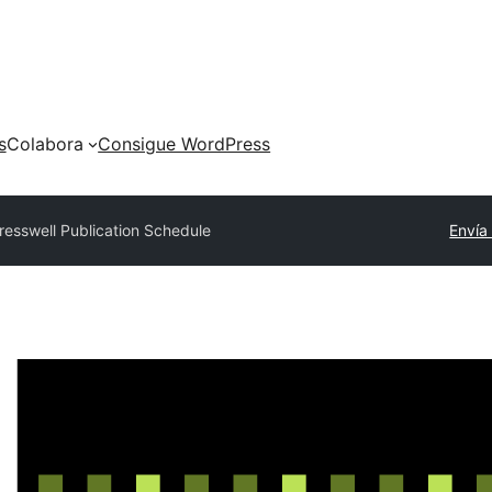
s
Colabora
Consigue WordPress
resswell Publication Schedule
Envía