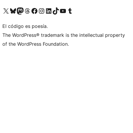
Visita nuestra cuenta de X (anteriormente Twitter)
Visita nuestra cuenta de Bluesky
Visita nuestra cuenta de Mastodon
Visita nuestra cuenta de Threads
Visita nuestra página de Facebook
Visita nuestra cuenta de Instagram
Visita nuestra cuenta de LinkedIn
Visita nuestra cuenta de TikTok
Visita nuestro canal de YouTube
Visita nuestra cuenta de Tumblr
El código es poesía.
The WordPress® trademark is the intellectual property
of the WordPress Foundation.