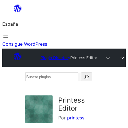
Saltar
al
España
contenido
Consigue WordPress
Plugin Directory
Printess Editor
Buscar
plugins
Printess
Editor
Por
printess