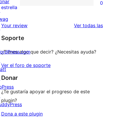
onar
0
estrellas
de
0
estrella
↗
2
valoraciones
wag
estrellas
de
valoraciones
Your review
Ver todas las
↗
1
Soporte
estrellas
ordPress.com
¿Tienes algo que decir? ¿Necesitas ayuda?
↗
Ver el foro de soporte
att
Donar
↗
bPress
¿Te gustaría apoyar el progreso de este
↗
plugin?
uddyPress
↗
Dona a este plugin