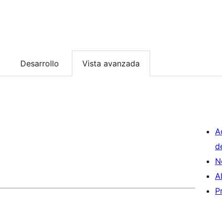
Desarrollo
Vista avanzada
A
d
N
A
P