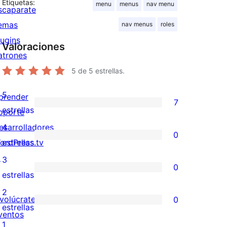
Etiquetas:
menu
menus
nav menu
scaparate
emas
nav menus
roles
lugins
Valoraciones
atrones
5
de 5 estrellas.
5
prender
7
7
estrellas
oporte
valoraciones
esarrolladores
4
0
de
0
ordPress.tv
estrellas
5
valoraciones
↗
3
0
estrellas
de
0
estrellas
4
valoraciones
2
nvolúcrate
0
estrellas
de
0
estrellas
ventos
3
valoraciones
1