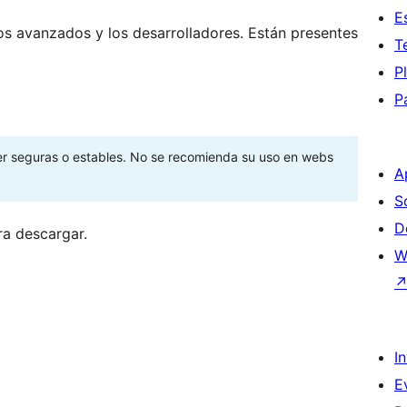
E
os avanzados y los desarrolladores. Están presentes
T
P
P
ser seguras o estables. No se recomienda su uso en webs
A
S
D
ra descargar.
W
I
E