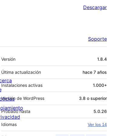
Descargar
Soporte
Meta
Versión
1.8.4
Última actualización
hace
7 años
cerca
Instalaciones activas
1.000+
e
oticias
Versión de WordPress
3.8 o superior
lojamiento
Probado hasta
5.0.26
rivacidad
Idiomas
Ver los 14