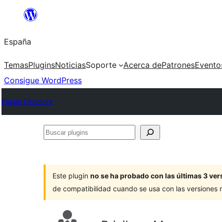
Saltar
al
España
contenido
Temas
Plugins
Noticias
Soporte
Acerca de
Patrones
Evento
Consigue WordPress
Plugin Directory
Buscar
plugins
Este plugin
no se ha probado con las últimas 3 v
de compatibilidad cuando se usa con las versiones