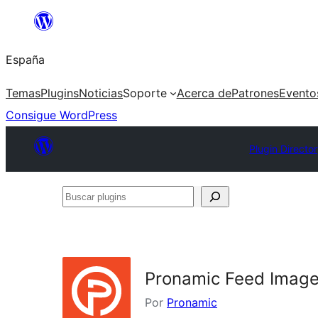
Saltar
al
España
contenido
Temas
Plugins
Noticias
Soporte
Acerca de
Patrones
Evento
Consigue WordPress
Plugin Directo
Buscar
plugins
Pronamic Feed Imag
Por
Pronamic