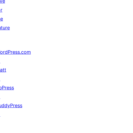
ive
or
he
uture
ordPress.com
↗
att
↗
bPress
↗
uddyPress
↗