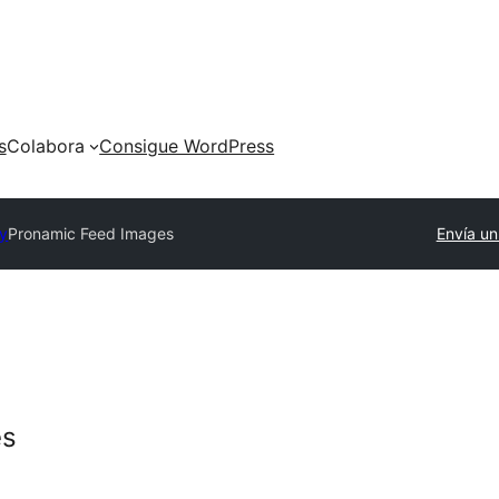
s
Colabora
Consigue WordPress
ry
Pronamic Feed Images
Envía un
es