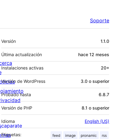
Soporte
Meta
Versión
1.1.0
Última actualización
hace
12 meses
cerca
Instalaciones activas
20+
e
oticias
Versión de WordPress
3.0 o superior
lojamiento
Probado hasta
6.8.7
rivacidad
Versión de PHP
8.1 o superior
Idioma
English (US)
scaparate
emas
Etiquetas:
feed
image
pronamic
rss