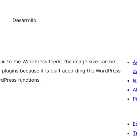
Desarrollo
nil to the WordPress feeds, the image size can be
A
r plugins because it is built according the WordPress
d
dPress functions.
N
A
P
E
T