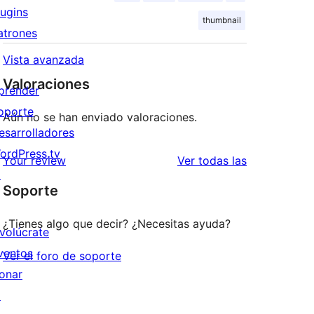
lugins
thumbnail
atrones
Vista avanzada
Valoraciones
prender
oporte
Aún no se han enviado valoraciones.
esarrolladores
ordPress.tv
valoraciones
Your review
Ver todas las
↗
Soporte
¿Tienes algo que decir? ¿Necesitas ayuda?
nvolúcrate
ventos
Ver el foro de soporte
onar
↗