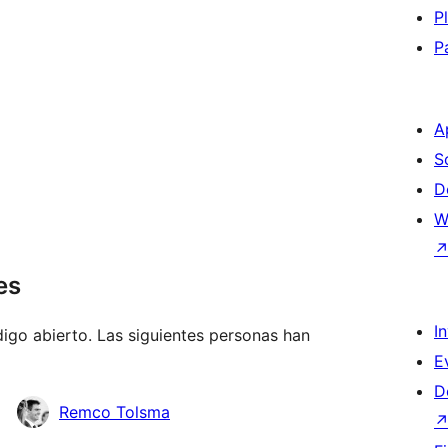
P
P
A
S
D
W
es
I
go abierto. Las siguientes personas han
E
D
Remco Tolsma