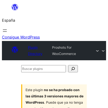
Saltar
al
España
contenido
Consigue WordPress
Plugin
Proshots For
Directory
WooCommerce
Buscar
plugins
Este plugin
no se ha probado con
las últimas 3 versiones mayores de
WordPress
. Puede que ya no tenga