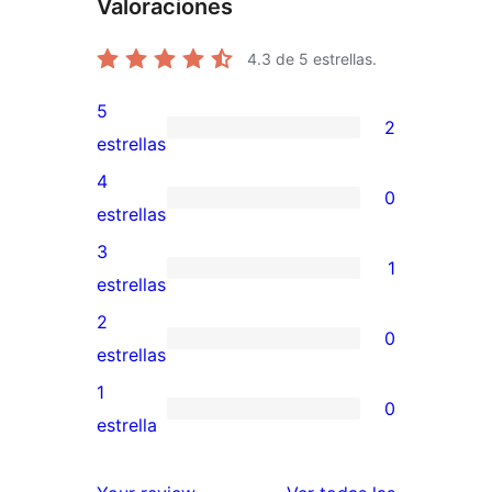
Valoraciones
4.3
de 5 estrellas.
5
2
2
estrellas
valoraciones
4
0
de
0
estrellas
5
valoraciones
3
1
estrellas
de
1
estrellas
4
valoración
2
0
estrellas
de
0
estrellas
3
valoraciones
1
0
estrellas
de
0
estrella
2
valoraciones
estrellas
de