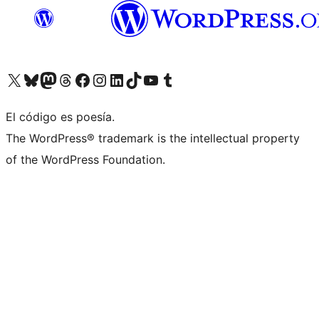
Visita nuestra cuenta de X (anteriormente Twitter)
Visita nuestra cuenta de Bluesky
Visita nuestra cuenta de Mastodon
Visita nuestra cuenta de Threads
Visita nuestra página de Facebook
Visita nuestra cuenta de Instagram
Visita nuestra cuenta de LinkedIn
Visita nuestra cuenta de TikTok
Visita nuestro canal de YouTube
Visita nuestra cuenta de Tumblr
El código es poesía.
The WordPress® trademark is the intellectual property
of the WordPress Foundation.