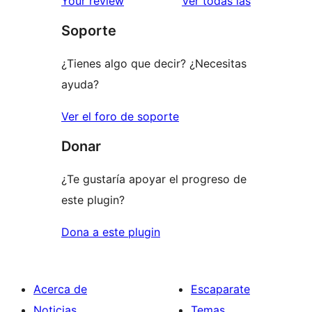
valoracione
Your review
Ver todas las
1
Soporte
estrellas
¿Tienes algo que decir? ¿Necesitas
ayuda?
Ver el foro de soporte
Donar
¿Te gustaría apoyar el progreso de
este plugin?
Dona a este plugin
Acerca de
Escaparate
Noticias
Temas