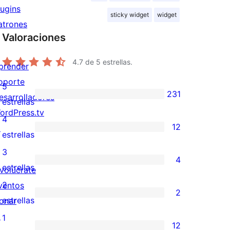
lugins
sticky widget
widget
atrones
Valoraciones
4.7
de 5 estrellas.
prender
oporte
5
231
esarrolladores
231
estrellas
ordPress.tv
valoraciones
4
12
↗
de
12
estrellas
5
valoraciones
3
4
estrellas
de
4
estrellas
nvolúcrate
4
valoraciones
2
ventos
2
estrellas
de
2
estrellas
onar
3
valoraciones
↗
1
12
estrellas