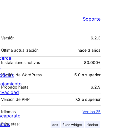
Soporte
Meta
Versión
6.2.3
Última actualización
hace
3 años
cerca
Instalaciones activas
80.000+
e
oticias
Versión de WordPress
5.0 o superior
lojamiento
Probado hasta
6.2.9
rivacidad
Versión de PHP
7.2 o superior
Idiomas
Ver los 25
scaparate
emas
Etiquetas:
ads
fixed widget
sidebar