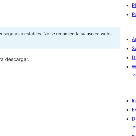
P
P
ser seguras o estables. No se recomienda su uso en webs
A
S
D
ra descargar.
W
I
E
D