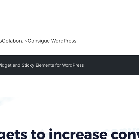
s
Colabora
Consigue WordPress
idget and Sticky Elements for WordPress