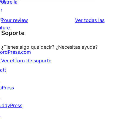
de
ive
12
estrella
2
or
valoraciones
estrellas
he
de
valoraciones
Your review
Ver todas las
uture
1
Soporte
estrellas
¿Tienes algo que decir? ¿Necesitas ayuda?
ordPress.com
Ver el foro de soporte
↗
att
↗
bPress
↗
uddyPress
↗