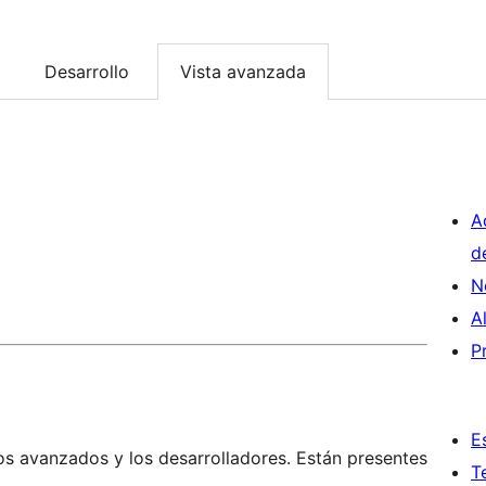
Desarrollo
Vista avanzada
A
d
N
A
P
E
os avanzados y los desarrolladores. Están presentes
T