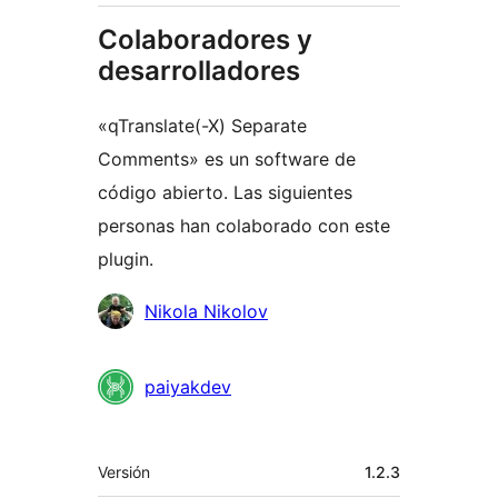
Colaboradores y
desarrolladores
«qTranslate(-X) Separate
Comments» es un software de
código abierto. Las siguientes
personas han colaborado con este
plugin.
Colaboradores
Nikola Nikolov
paiyakdev
Meta
Versión
1.2.3