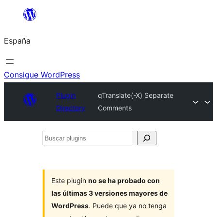
Saltar
al
España
contenido
Consigue WordPress
Plugin
qTranslate(-X) Separate
Directory
Comments
Buscar
plugins
Este plugin
no se ha probado con
las últimas 3 versiones mayores de
WordPress
. Puede que ya no tenga