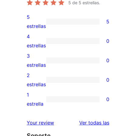
5
de 5 estrellas.
5
5
5
estrellas
valoraciones
4
0
de
0
estrellas
5
valoraciones
3
0
estrellas
de
0
estrellas
4
valoraciones
2
0
estrellas
de
0
estrellas
3
valoraciones
1
0
estrellas
de
0
estrella
2
valoraciones
estrellas
de
valoracione
Your review
Ver todas las
1
Soporte