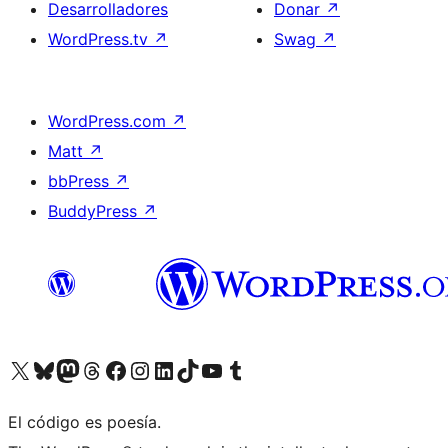
Desarrolladores
Donar
↗
WordPress.tv
↗
Swag
↗
WordPress.com
↗
Matt
↗
bbPress
↗
BuddyPress
↗
Visita nuestra cuenta de X (anteriormente Twitter)
Visita nuestra cuenta de Bluesky
Visita nuestra cuenta de Mastodon
Visita nuestra cuenta de Threads
Visita nuestra página de Facebook
Visita nuestra cuenta de Instagram
Visita nuestra cuenta de LinkedIn
Visita nuestra cuenta de TikTok
Visita nuestro canal de YouTube
Visita nuestra cuenta de Tumblr
El código es poesía.