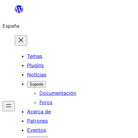
Saltar
al
España
contenido
Temas
Plugins
Noticias
Soporte
Documentación
Foros
Acerca de
Patrones
Eventos