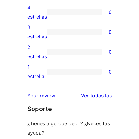
valoraciones
4
0
de
0
estrellas
5
valoraciones
3
0
estrellas
de
0
estrellas
4
valoraciones
2
0
estrellas
de
0
estrellas
3
valoraciones
1
0
estrellas
de
0
estrella
2
valoraciones
estrellas
de
valoracione
Your review
Ver todas las
1
Soporte
estrellas
¿Tienes algo que decir? ¿Necesitas
ayuda?