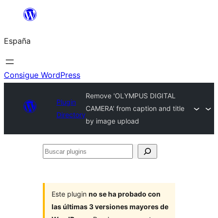
Saltar
al
España
contenido
Consigue WordPress
Remove 'OLYMPUS DIGITAL
Plugin
CAMERA' from caption and title
Directory
by image upload
Buscar
plugins
Este plugin
no se ha probado con
las últimas 3 versiones mayores de