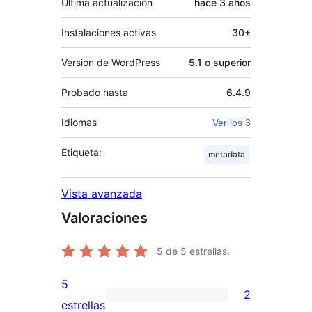
Última actualización
hace
3 años
Instalaciones activas
30+
Versión de WordPress
5.1 o superior
Probado hasta
6.4.9
Idiomas
Ver los 3
Etiqueta:
metadata
Vista avanzada
Valoraciones
5
de 5 estrellas.
5
2
2
estrellas