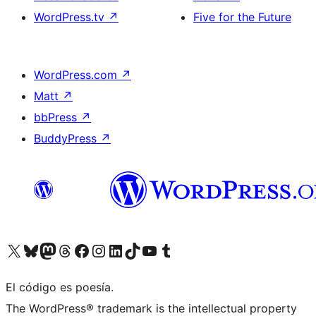
WordPress.tv
↗
Five for the Future
WordPress.com
↗
Matt
↗
bbPress
↗
BuddyPress
↗
Visita nuestra cuenta de X (anteriormente Twitter)
Visita nuestra cuenta de Bluesky
Visita nuestra cuenta de Mastodon
Visita nuestra cuenta de Threads
Visita nuestra página de Facebook
Visita nuestra cuenta de Instagram
Visita nuestra cuenta de LinkedIn
Visita nuestra cuenta de TikTok
Visita nuestro canal de YouTube
Visita nuestra cuenta de Tumblr
El código es poesía.
The WordPress® trademark is the intellectual property