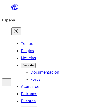
Saltar
al
España
contenido
Temas
Plugins
Noticias
Soporte
Documentación
Foros
Acerca de
Patrones
Eventos