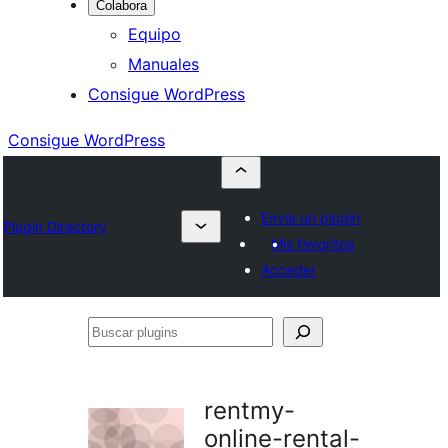
Colabora
Equipo
Manuales
Consigue WordPress
Consigue WordPress
Envía un plugin
Plugin Directory
Mis favoritos
Acceder
Buscar
plugins
rentmy-
online-rental-