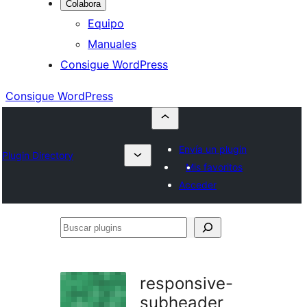
Colabora
Equipo
Manuales
Consigue WordPress
Consigue WordPress
Envía un plugin
Plugin Directory
Mis favoritos
Acceder
Buscar
plugins
responsive-
subheader