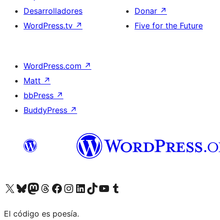
Desarrolladores
Donar
↗
WordPress.tv
↗
Five for the Future
WordPress.com
↗
Matt
↗
bbPress
↗
BuddyPress
↗
Visita nuestra cuenta de X (anteriormente Twitter)
Visita nuestra cuenta de Bluesky
Visita nuestra cuenta de Mastodon
Visita nuestra cuenta de Threads
Visita nuestra página de Facebook
Visita nuestra cuenta de Instagram
Visita nuestra cuenta de LinkedIn
Visita nuestra cuenta de TikTok
Visita nuestro canal de YouTube
Visita nuestra cuenta de Tumblr
El código es poesía.