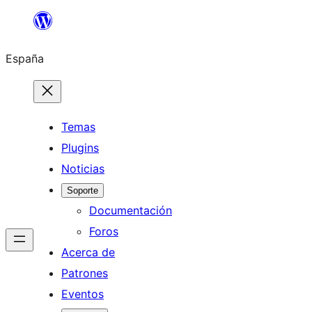
Saltar
al
España
contenido
Temas
Plugins
Noticias
Soporte
Documentación
Foros
Acerca de
Patrones
Eventos