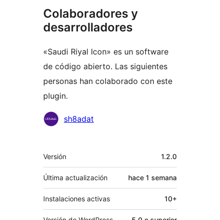
Colaboradores y
desarrolladores
«Saudi Riyal Icon» es un software
de código abierto. Las siguientes
personas han colaborado con este
plugin.
Colaboradores
sh8adat
Meta
Versión
1.2.0
Última actualización
hace
1 semana
Instalaciones activas
10+
Versión de WordPress
5.0 o superior