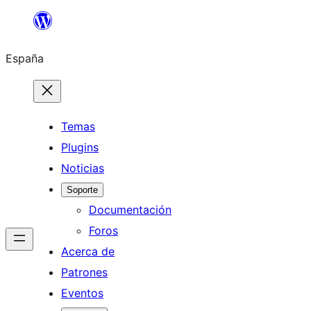
Saltar
al
España
contenido
Temas
Plugins
Noticias
Soporte
Documentación
Foros
Acerca de
Patrones
Eventos