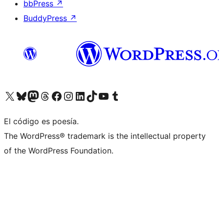
bbPress
↗
BuddyPress
↗
Visita nuestra cuenta de X (anteriormente Twitter)
Visita nuestra cuenta de Bluesky
Visita nuestra cuenta de Mastodon
Visita nuestra cuenta de Threads
Visita nuestra página de Facebook
Visita nuestra cuenta de Instagram
Visita nuestra cuenta de LinkedIn
Visita nuestra cuenta de TikTok
Visita nuestro canal de YouTube
Visita nuestra cuenta de Tumblr
El código es poesía.
The WordPress® trademark is the intellectual property
of the WordPress Foundation.