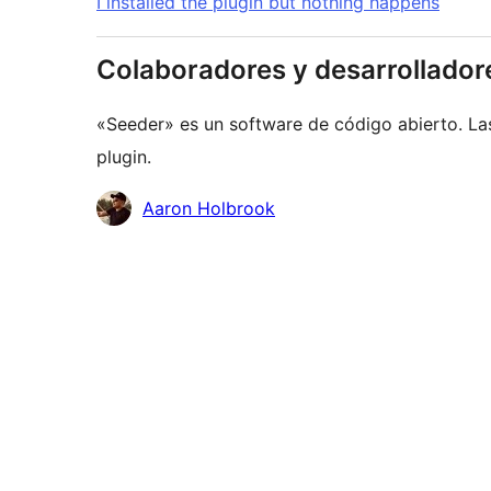
I installed the plugin but nothing happens
Colaboradores y desarrollador
«Seeder» es un software de código abierto. La
plugin.
Colaboradores
Aaron Holbrook