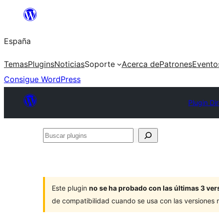
Saltar
al
España
contenido
Temas
Plugins
Noticias
Soporte
Acerca de
Patrones
Evento
Consigue WordPress
Plugin Di
Buscar
plugins
Este plugin
no se ha probado con las últimas 3 v
de compatibilidad cuando se usa con las versiones