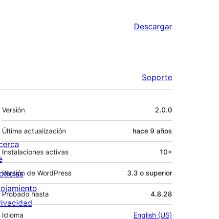
Descargar
Soporte
Meta
Versión
2.0.0
Última actualización
hace
9 años
cerca
Instalaciones activas
10+
e
oticias
Versión de WordPress
3.3 o superior
lojamiento
Probado hasta
4.8.28
rivacidad
Idioma
English (US)