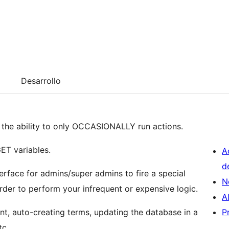
Desarrollo
e the ability to only OCCASIONALLY run actions.
GET variables.
A
d
erface for admins/super admins to fire a special
N
rder to perform your infrequent or expensive logic.
A
ent, auto-creating terms, updating the database in a
P
tc.