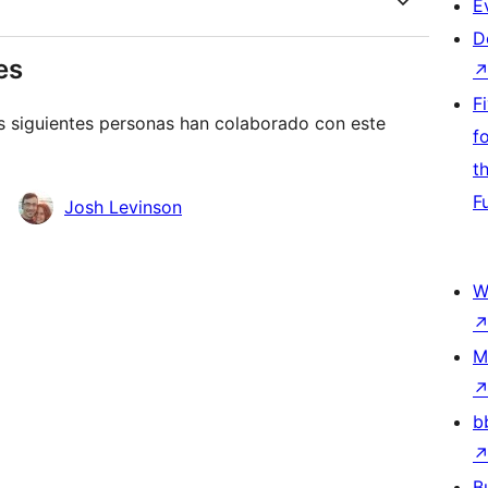
E
D
es
F
s siguientes personas han colaborado con este
f
t
F
Josh Levinson
W
M
b
B