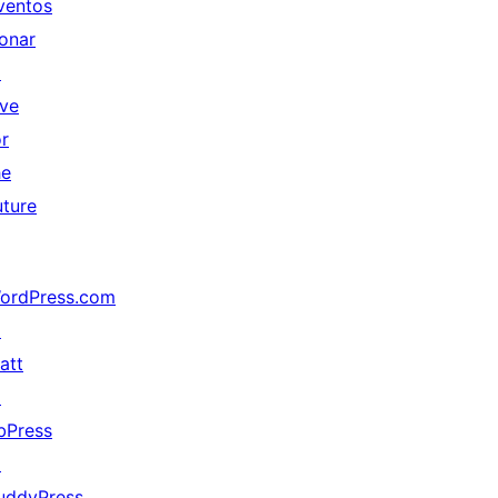
ventos
onar
↗
ive
or
he
uture
ordPress.com
↗
att
↗
bPress
↗
uddyPress