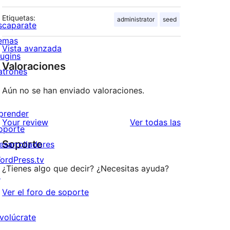
Etiquetas:
administrator
seed
scaparate
emas
Vista avanzada
lugins
Valoraciones
atrones
Aún no se han enviado valoraciones.
prender
valoraciones
Your review
Ver todas las
oporte
Soporte
esarrolladores
ordPress.tv
¿Tienes algo que decir? ¿Necesitas ayuda?
↗
Ver el foro de soporte
nvolúcrate