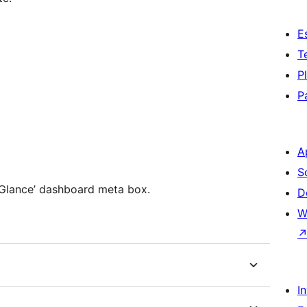
E
T
P
P
A
S
a Glance’ dashboard meta box.
D
W
I