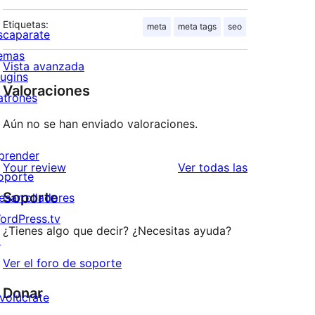
Etiquetas:
meta
meta tags
seo
scaparate
emas
Vista avanzada
lugins
Valoraciones
atrones
Aún no se han enviado valoraciones.
prender
valoraciones
Your review
Ver todas las
oporte
Soporte
esarrolladores
ordPress.tv
¿Tienes algo que decir? ¿Necesitas ayuda?
↗
Ver el foro de soporte
Donar
nvolúcrate