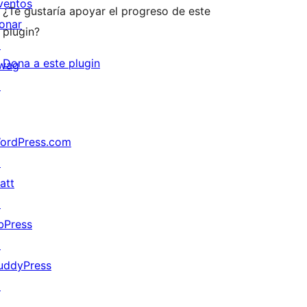
ventos
¿Te gustaría apoyar el progreso de este
onar
plugin?
↗
Dona a este plugin
wag
↗
ordPress.com
↗
att
↗
bPress
↗
uddyPress
↗