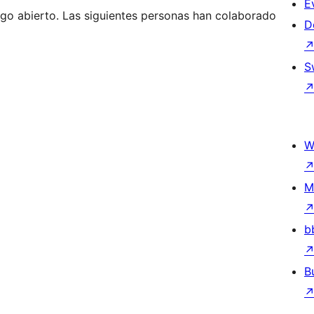
E
go abierto. Las siguientes personas han colaborado
D
S
W
M
b
B