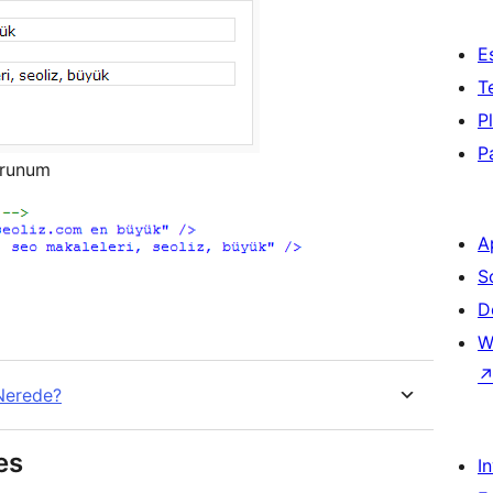
E
T
P
P
orunum
A
S
D
W
Nerede?
es
I