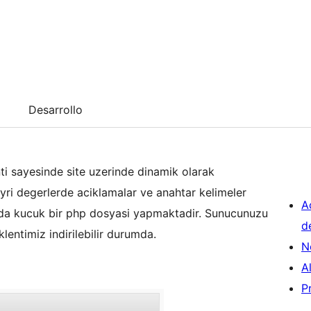
Desarrollo
ti sayesinde site uzerinde dinamik olarak
 ayri degerlerde aciklamalar ve anahtar kelimeler
A
unda kucuk bir php dosyasi yapmaktadir. Sunucunuzu
d
entimiz indirilebilir durumda.
N
A
P