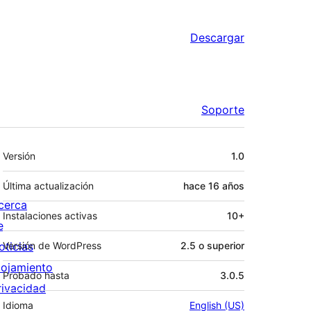
Descargar
Soporte
Meta
Versión
1.0
Última actualización
hace
16 años
cerca
Instalaciones activas
10+
e
oticias
Versión de WordPress
2.5 o superior
lojamiento
Probado hasta
3.0.5
rivacidad
Idioma
English (US)