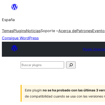
Saltar
al
España
contenido
Temas
Plugins
Noticias
Soporte
Acerca de
Patrones
Evento
Consigue WordPress
Plugin Directo
Buscar
plugins
Este plugin
no se ha probado con las últimas 3 v
de compatibilidad cuando se usa con las versiones