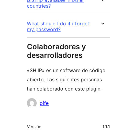
Is shiip available in other
countries?
What should I do if i forget
my password?
Colaboradores y
desarrolladores
«SHIIP» es un software de código
abierto. Las siguientes personas
han colaborado con este plugin.
Colaboradores
oife
Meta
Versión
1.1.1