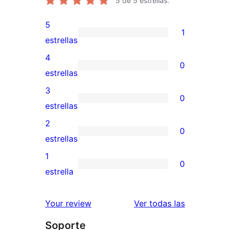
5
de 5 estrellas.
5
1
1
estrellas
valoración
4
0
de
0
estrellas
5
valoraciones
3
0
estrellas
de
0
estrellas
4
valoraciones
2
0
estrellas
de
0
estrellas
3
valoraciones
1
0
estrellas
de
0
estrella
2
valoraciones
estrellas
de
valoracione
Your review
Ver todas las
1
Soporte