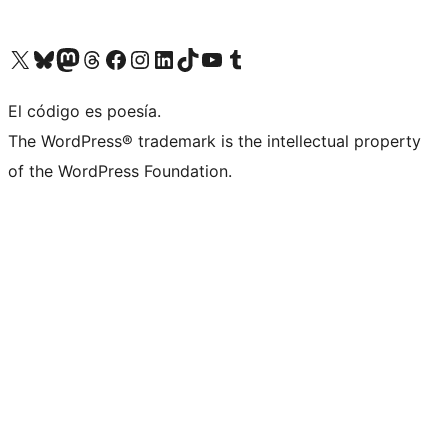
Visita nuestra cuenta de X (anteriormente Twitter)
Visita nuestra cuenta de Bluesky
Visita nuestra cuenta de Mastodon
Visita nuestra cuenta de Threads
Visita nuestra página de Facebook
Visita nuestra cuenta de Instagram
Visita nuestra cuenta de LinkedIn
Visita nuestra cuenta de TikTok
Visita nuestro canal de YouTube
Visita nuestra cuenta de Tumblr
El código es poesía.
The WordPress® trademark is the intellectual property
of the WordPress Foundation.