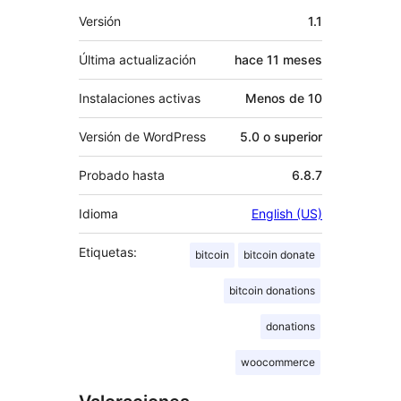
Meta
Versión
1.1
Última actualización
hace
11 meses
Instalaciones activas
Menos de 10
Versión de WordPress
5.0 o superior
Probado hasta
6.8.7
Idioma
English (US)
Etiquetas:
bitcoin
bitcoin donate
bitcoin donations
donations
woocommerce