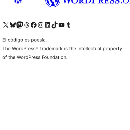
Visita nuestra cuenta de X (anteriormente Twitter)
Visita nuestra cuenta de Bluesky
Visita nuestra cuenta de Mastodon
Visita nuestra cuenta de Threads
Visita nuestra página de Facebook
Visita nuestra cuenta de Instagram
Visita nuestra cuenta de LinkedIn
Visita nuestra cuenta de TikTok
Visita nuestro canal de YouTube
Visita nuestra cuenta de Tumblr
El código es poesía.
The WordPress® trademark is the intellectual property
of the WordPress Foundation.