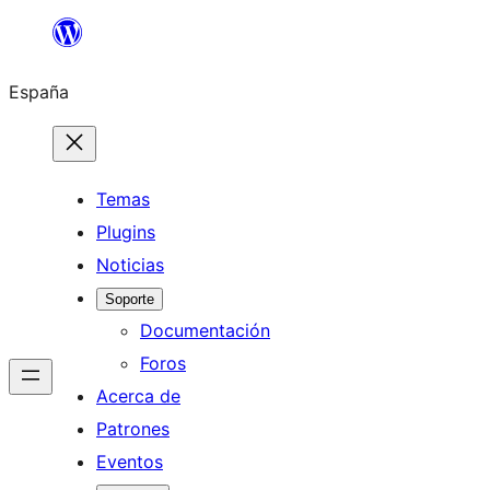
Saltar
al
España
contenido
Temas
Plugins
Noticias
Soporte
Documentación
Foros
Acerca de
Patrones
Eventos