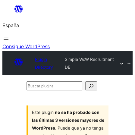
Saltar
al
España
contenido
Consigue WordPress
Plugin
Simple WoW Recruitment
Directory
DE
Buscar
plugins
Este plugin
no se ha probado con
las últimas 3 versiones mayores de
WordPress
. Puede que ya no tenga