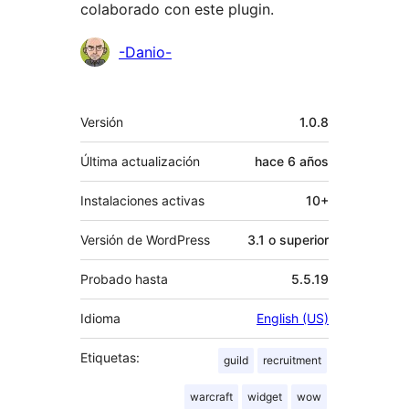
colaborado con este plugin.
Colaboradores
-Danio-
Meta
Versión
1.0.8
Última actualización
hace
6 años
Instalaciones activas
10+
Versión de WordPress
3.1 o superior
Probado hasta
5.5.19
Idioma
English (US)
Etiquetas:
guild
recruitment
warcraft
widget
wow