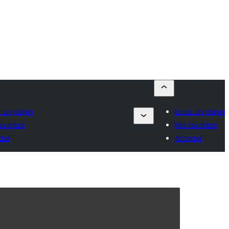
 un plugin
Envía un plugin
avoritos
Mis favoritos
der
Acceder