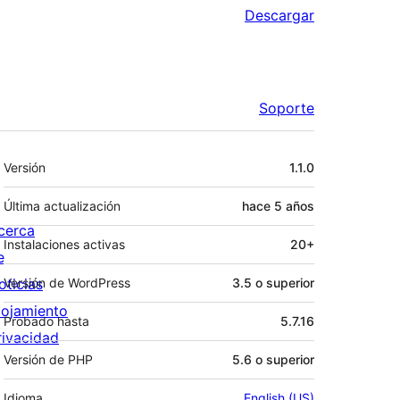
Descargar
Soporte
Meta
Versión
1.1.0
Última actualización
hace
5 años
cerca
Instalaciones activas
20+
e
oticias
Versión de WordPress
3.5 o superior
lojamiento
Probado hasta
5.7.16
rivacidad
Versión de PHP
5.6 o superior
Idioma
English (US)