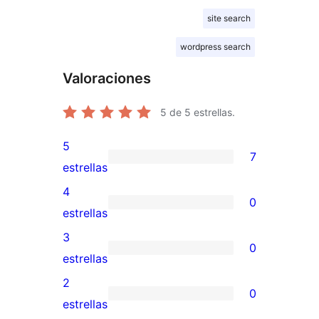
site search
wordpress search
Valoraciones
5
de 5 estrellas.
5
7
7
estrellas
valoraciones
4
0
de
0
estrellas
5
valoraciones
3
0
estrellas
de
0
estrellas
4
valoraciones
2
0
estrellas
de
0
estrellas