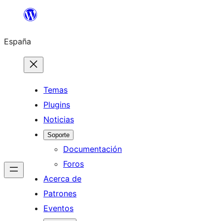
Saltar
al
España
contenido
Temas
Plugins
Noticias
Soporte
Documentación
Foros
Acerca de
Patrones
Eventos