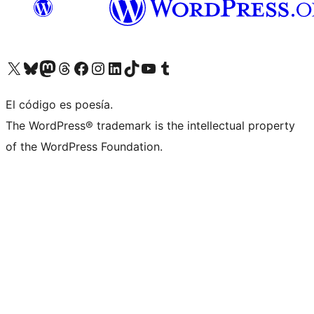
Visita nuestra cuenta de X (anteriormente Twitter)
Visita nuestra cuenta de Bluesky
Visita nuestra cuenta de Mastodon
Visita nuestra cuenta de Threads
Visita nuestra página de Facebook
Visita nuestra cuenta de Instagram
Visita nuestra cuenta de LinkedIn
Visita nuestra cuenta de TikTok
Visita nuestro canal de YouTube
Visita nuestra cuenta de Tumblr
El código es poesía.
The WordPress® trademark is the intellectual property
of the WordPress Foundation.