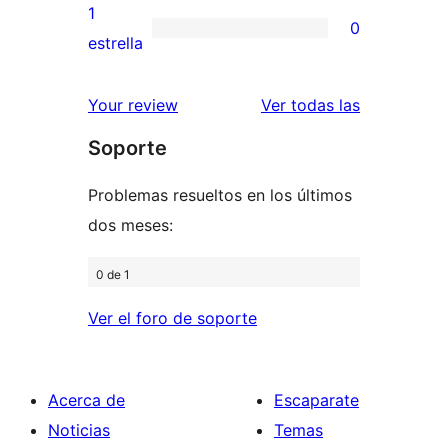
3
valoraciones
1
0
estrellas
de
0
estrella
2
valoraciones
estrellas
de
valoracione
Your review
Ver todas las
1
Soporte
estrellas
Problemas resueltos en los últimos
dos meses:
0 de 1
Ver el foro de soporte
Acerca de
Escaparate
Noticias
Temas