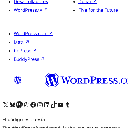
Desarrolladores
Donar
↗
WordPress.tv
↗
Five for the Future
WordPress.com
↗
Matt
↗
bbPress
↗
BuddyPress
↗
Visita nuestra cuenta de X (anteriormente Twitter)
Visita nuestra cuenta de Bluesky
Visita nuestra cuenta de Mastodon
Visita nuestra cuenta de Threads
Visita nuestra página de Facebook
Visita nuestra cuenta de Instagram
Visita nuestra cuenta de LinkedIn
Visita nuestra cuenta de TikTok
Visita nuestro canal de YouTube
Visita nuestra cuenta de Tumblr
El código es poesía.
The WordPress® trademark is the intellectual property