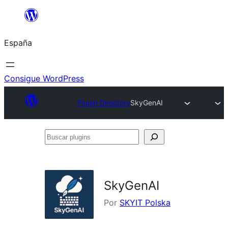
Saltar
al
España
contenido
Consigue WordPress
Plugin Directory
SkyGenAI
Buscar
plugins
SkyGenAI
Por
SKYIT Polska