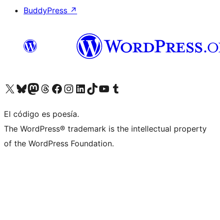
BuddyPress
↗
Visita nuestra cuenta de X (anteriormente Twitter)
Visita nuestra cuenta de Bluesky
Visita nuestra cuenta de Mastodon
Visita nuestra cuenta de Threads
Visita nuestra página de Facebook
Visita nuestra cuenta de Instagram
Visita nuestra cuenta de LinkedIn
Visita nuestra cuenta de TikTok
Visita nuestro canal de YouTube
Visita nuestra cuenta de Tumblr
El código es poesía.
The WordPress® trademark is the intellectual property
of the WordPress Foundation.