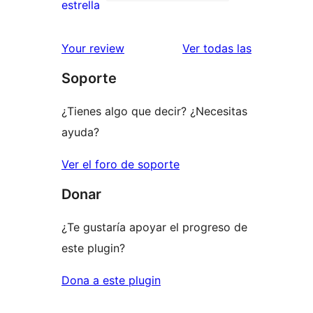
de
3
estrella
2
valoraciones
estrellas
de
valoracione
Your review
Ver todas las
1
Soporte
estrellas
¿Tienes algo que decir? ¿Necesitas
ayuda?
Ver el foro de soporte
Donar
¿Te gustaría apoyar el progreso de
este plugin?
Dona a este plugin