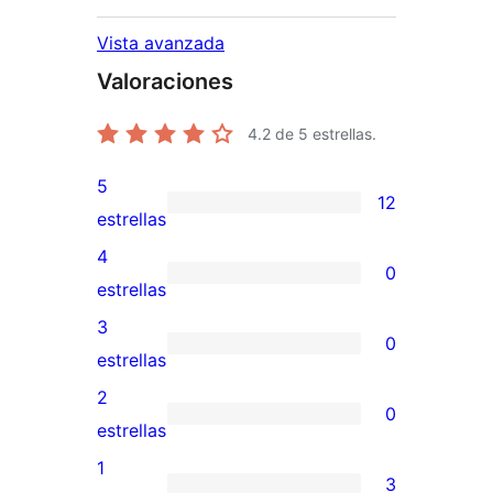
Vista avanzada
Valoraciones
4.2
de 5 estrellas.
5
12
12
estrellas
valoraciones
4
0
de
0
estrellas
5
valoraciones
3
0
estrellas
de
0
estrellas
4
valoraciones
2
0
estrellas
de
0
estrellas
3
valoraciones
1
3
estrellas