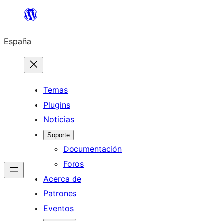
Saltar
al
España
contenido
Temas
Plugins
Noticias
Soporte
Documentación
Foros
Acerca de
Patrones
Eventos