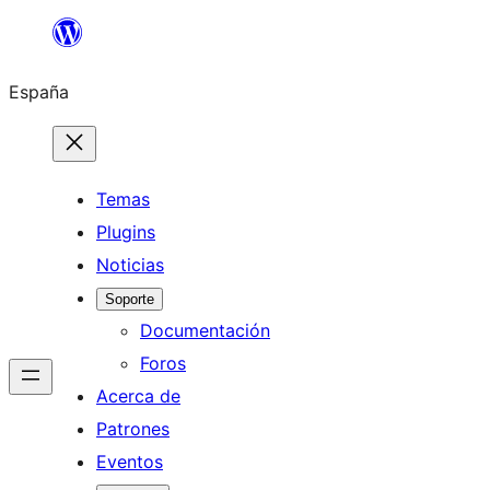
Saltar
al
España
contenido
Temas
Plugins
Noticias
Soporte
Documentación
Foros
Acerca de
Patrones
Eventos