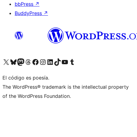
bbPress
↗
BuddyPress
↗
Visita nuestra cuenta de X (anteriormente Twitter)
Visita nuestra cuenta de Bluesky
Visita nuestra cuenta de Mastodon
Visita nuestra cuenta de Threads
Visita nuestra página de Facebook
Visita nuestra cuenta de Instagram
Visita nuestra cuenta de LinkedIn
Visita nuestra cuenta de TikTok
Visita nuestro canal de YouTube
Visita nuestra cuenta de Tumblr
El código es poesía.
The WordPress® trademark is the intellectual property
of the WordPress Foundation.