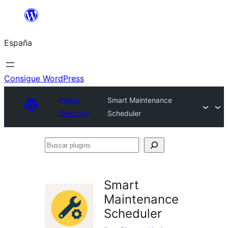
Saltar
al
España
contenido
Consigue WordPress
Plugin
Smart Maintenance
Directory
Scheduler
Buscar
plugins
Smart
Maintenance
Scheduler