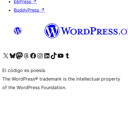
bbPress
↗
BuddyPress
↗
Visita nuestra cuenta de X (anteriormente Twitter)
Visita nuestra cuenta de Bluesky
Visita nuestra cuenta de Mastodon
Visita nuestra cuenta de Threads
Visita nuestra página de Facebook
Visita nuestra cuenta de Instagram
Visita nuestra cuenta de LinkedIn
Visita nuestra cuenta de TikTok
Visita nuestro canal de YouTube
Visita nuestra cuenta de Tumblr
El código es poesía.
The WordPress® trademark is the intellectual property
of the WordPress Foundation.