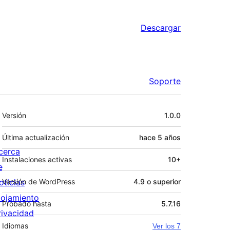
Descargar
Soporte
Meta
Versión
1.0.0
Última actualización
hace
5 años
cerca
Instalaciones activas
10+
e
oticias
Versión de WordPress
4.9 o superior
lojamiento
Probado hasta
5.7.16
rivacidad
Idiomas
Ver los 7