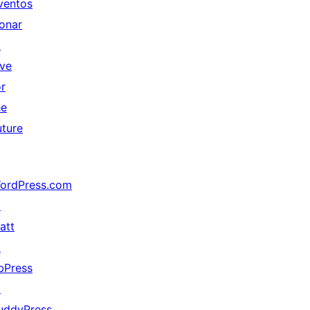
ventos
onar
↗
ive
or
he
uture
ordPress.com
↗
att
↗
bPress
↗
uddyPress