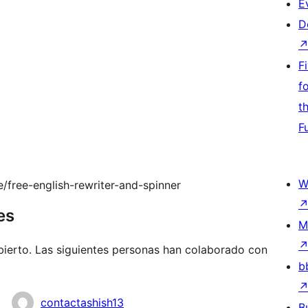
E
D
F
f
t
F
W
e/free-english-rewriter-and-spinner
es
M
ierto. Las siguientes personas han colaborado con
b
contactashish13
B