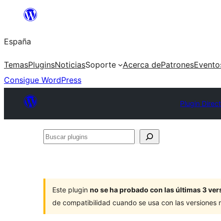
Saltar
al
España
contenido
Temas
Plugins
Noticias
Soporte
Acerca de
Patrones
Evento
Consigue WordPress
Plugin Direc
Buscar
plugins
Este plugin
no se ha probado con las últimas 3 v
de compatibilidad cuando se usa con las versiones