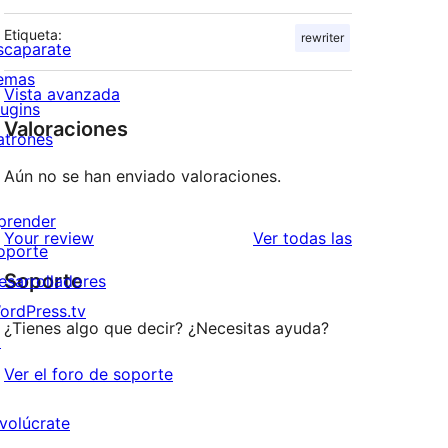
Etiqueta:
rewriter
scaparate
emas
Vista avanzada
lugins
Valoraciones
atrones
Aún no se han enviado valoraciones.
prender
valoraciones
Your review
Ver todas las
oporte
Soporte
esarrolladores
ordPress.tv
¿Tienes algo que decir? ¿Necesitas ayuda?
↗
Ver el foro de soporte
nvolúcrate