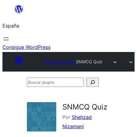
Saltar
al
España
contenido
Consigue WordPress
Plugin Directory
SNMCQ Quiz
Buscar
plugins
SNMCQ Quiz
Por
Shehzad
Nizamani