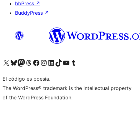
bbPress
↗
BuddyPress
↗
Visita nuestra cuenta de X (anteriormente Twitter)
Visita nuestra cuenta de Bluesky
Visita nuestra cuenta de Mastodon
Visita nuestra cuenta de Threads
Visita nuestra página de Facebook
Visita nuestra cuenta de Instagram
Visita nuestra cuenta de LinkedIn
Visita nuestra cuenta de TikTok
Visita nuestro canal de YouTube
Visita nuestra cuenta de Tumblr
El código es poesía.
The WordPress® trademark is the intellectual property
of the WordPress Foundation.