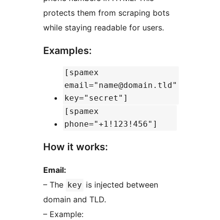
protects them from scraping bots
while staying readable for users.
Examples:
[spamex
email="name@domain.tld"
key="secret"]
[spamex
phone="+1!123!456"]
How it works:
Email:
– The
is injected between
key
domain and TLD.
– Example: