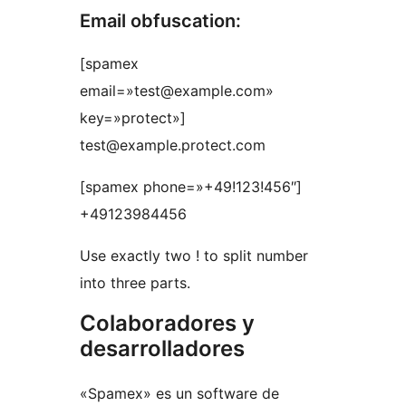
Email obfuscation:
[spamex
email=»test@example.com»
key=»protect»]
test@example.protect.com
[spamex phone=»+49!123!456″]
+49123984456
Use exactly two ! to split number
into three parts.
Colaboradores y
desarrolladores
«Spamex» es un software de