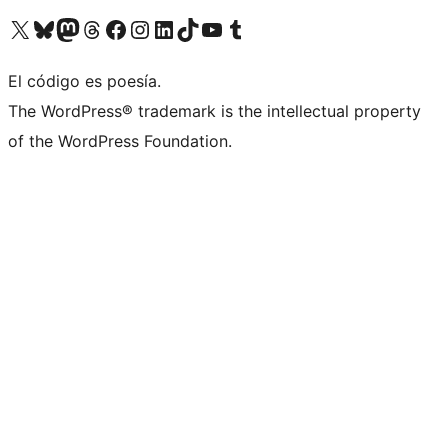
Visita nuestra cuenta de X (anteriormente Twitter)
Visita nuestra cuenta de Bluesky
Visita nuestra cuenta de Mastodon
Visita nuestra cuenta de Threads
Visita nuestra página de Facebook
Visita nuestra cuenta de Instagram
Visita nuestra cuenta de LinkedIn
Visita nuestra cuenta de TikTok
Visita nuestro canal de YouTube
Visita nuestra cuenta de Tumblr
El código es poesía.
The WordPress® trademark is the intellectual property
of the WordPress Foundation.