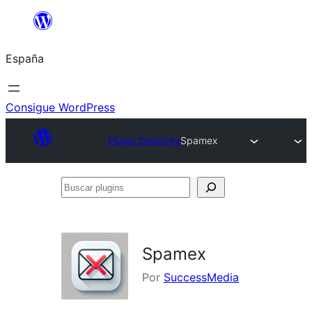
Saltar
al
España
contenido
Consigue WordPress
Plugin Directory
Spamex
Buscar
plugins
Spamex
Por
SuccessMedia