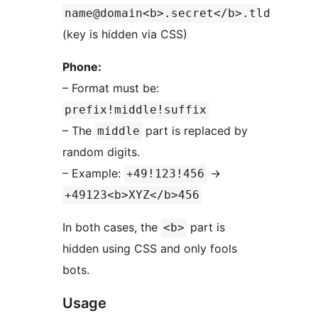
name@domain<b>.secret</b>.tld
(key is hidden via CSS)
Phone:
– Format must be:
prefix!middle!suffix
– The
part is replaced by
middle
random digits.
– Example:
→
+49!123!456
+49123<b>XYZ</b>456
In both cases, the
part is
<b>
hidden using CSS and only fools
bots.
Usage