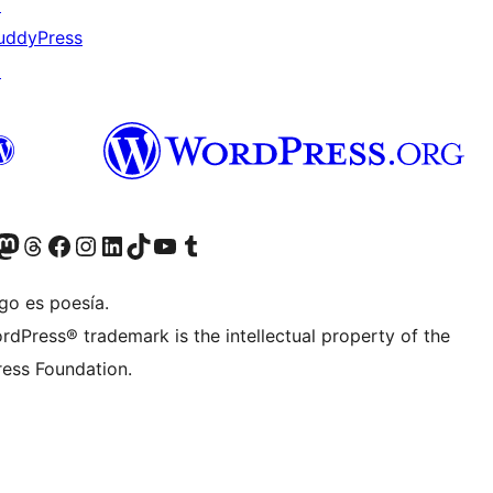
↗
uddyPress
↗
teriormente Twitter)
tra cuenta de Bluesky
sita nuestra cuenta de Mastodon
Visita nuestra cuenta de Threads
Visita nuestra página de Facebook
Visita nuestra cuenta de Instagram
Visita nuestra cuenta de LinkedIn
Visita nuestra cuenta de TikTok
Visita nuestro canal de YouTube
Visita nuestra cuenta de Tumblr
go es poesía.
rdPress® trademark is the intellectual property of the
ess Foundation.