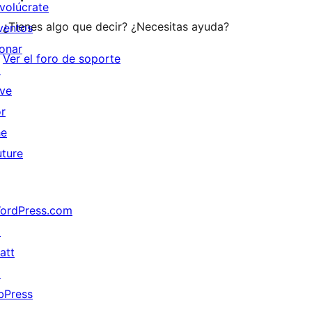
nvolúcrate
¿Tienes algo que decir? ¿Necesitas ayuda?
ventos
onar
Ver el foro de soporte
↗
ive
or
he
uture
ordPress.com
↗
att
↗
bPress