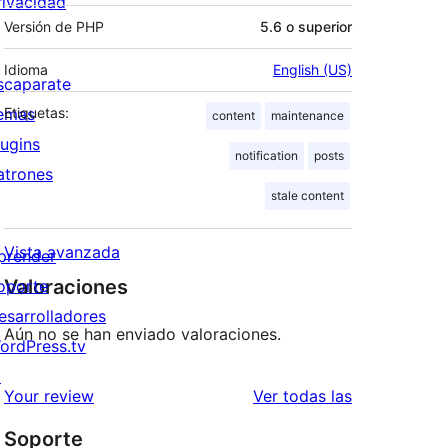
rivacidad
Versión de PHP
5.6 o superior
Idioma
English (US)
scaparate
emas
Etiquetas:
content
maintenance
lugins
notification
posts
atrones
stale content
Vista avanzada
prender
Valoraciones
oporte
esarrolladores
Aún no se han enviado valoraciones.
ordPress.tv
↗
valoraciones
Your review
Ver todas las
Soporte