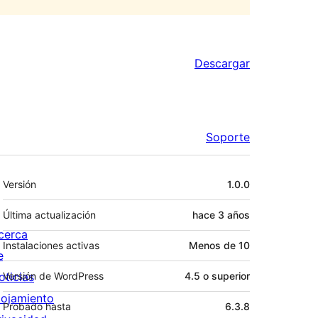
Descargar
Soporte
Meta
Versión
1.0.0
Última actualización
hace
3 años
cerca
Instalaciones activas
Menos de 10
e
oticias
Versión de WordPress
4.5 o superior
lojamiento
Probado hasta
6.3.8