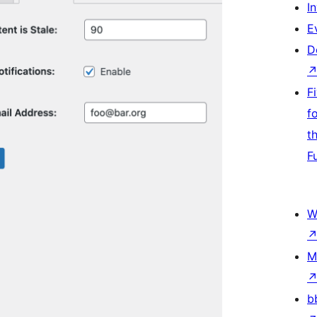
I
E
D
F
f
t
F
W
M
b