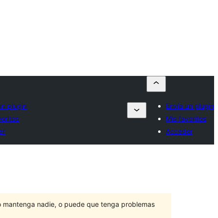
un plugin
Envía un plugin
voritos
Mis favoritos
er
Acceder
lo mantenga nadie, o puede que tenga problemas