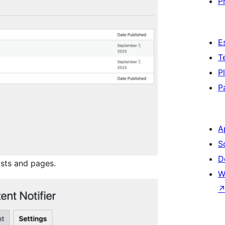
P
E
T
P
P
A
S
D
osts and pages.
W