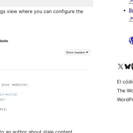
B
ngs view where you can configure the
Visita nuestra cuenta de X (an
Visita nues
Vi
El códi
The Wo
WordPr
to an author about stale content.