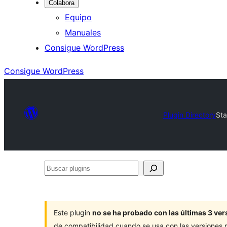
Colabora
Equipo
Manuales
Consigue WordPress
Consigue WordPress
Plugin Directory
Sta
Buscar
plugins
Este plugin
no se ha probado con las últimas 3 v
de compatibilidad cuando se usa con las versiones