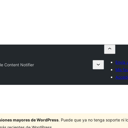
Envía 
le Content Notifier
Mis fa
Acced
ersiones mayores de WordPress
. Puede que ya no tenga soporte ni 
 más recientes de WordPress.