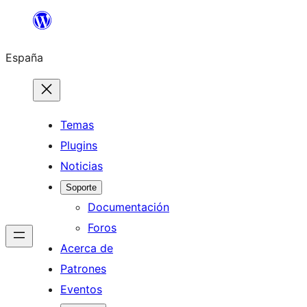
Saltar
al
España
contenido
Temas
Plugins
Noticias
Soporte
Documentación
Foros
Acerca de
Patrones
Eventos