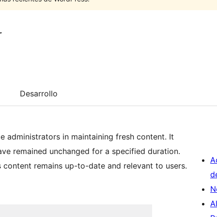
r
Desarrollo
e administrators in maintaining fresh content. It
ave remained unchanged for a specified duration.
A
s content remains up-to-date and relevant to users.
d
N
A