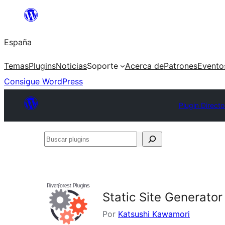
Saltar
al
España
contenido
Temas
Plugins
Noticias
Soporte
Acerca de
Patrones
Evento
Consigue WordPress
Plugin Directo
Buscar
plugins
Static Site Generator
Por
Katsushi Kawamori