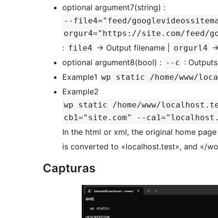
optional argument7(string) :
--file4="feed/googlevideossitem
orgur4="https://site.com/feed/g
:
-> Output filename |
->
file4
orgurl4
optional argument8(bool) :
: Outputs 
--c
Example1
wp static /home/www/loca
Example2
wp static /home/www/localhost.t
cb1="site.com" --ca1="localhost
In the html or xml, the original home page
is converted to «localhost.test», and «/w
Capturas