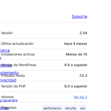
Soporte
Meta
Versión
2.04
Última actualización
hace
4 meses
cerca
Instalaciones activas
Menos de 10
e
oticias
Versión de WordPress
6.6 o superior
lojamiento
Probado hasta
7.0.3
rivacidad
Versión de PHP
8.0 o superior
Idiomas
Ver los 2
scaparate
emas
Etiquetas:
performance
security
seo