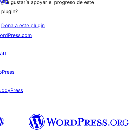
wag
¿Te gustaría apoyar el progreso de este
↗
plugin?
Dona a este plugin
ordPress.com
↗
att
↗
bPress
↗
uddyPress
↗