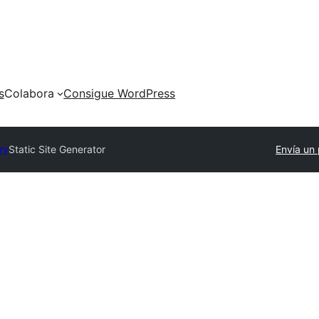
s
Colabora
Consigue WordPress
ry
Static Site Generator
Envía un 