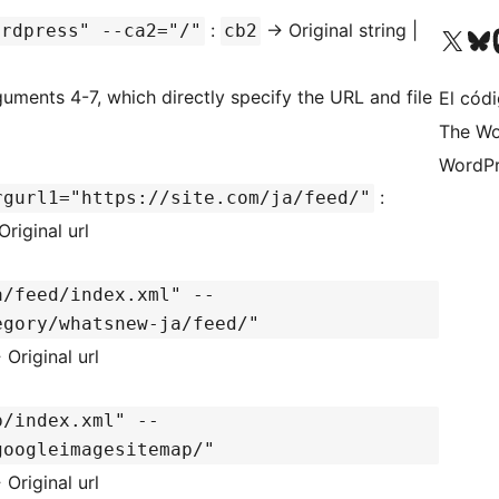
:
-> Original string |
ordpress" --ca2="/"
cb2
Visita nuestra cuenta de X (an
Visita nues
Vi
guments 4-7, which directly specify the URL and file
El códi
The Wo
WordPr
:
rgurl1="https://site.com/ja/feed/"
Original url
a/feed/index.xml" --
egory/whatsnew-ja/feed/"
 Original url
p/index.xml" --
googleimagesitemap/"
 Original url