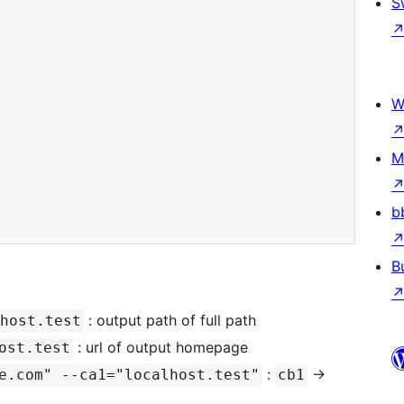
S
W
M
b
B
: output path of full path
host.test
: url of output homepage
ost.test
:
->
e.com" --ca1="localhost.test"
cb1