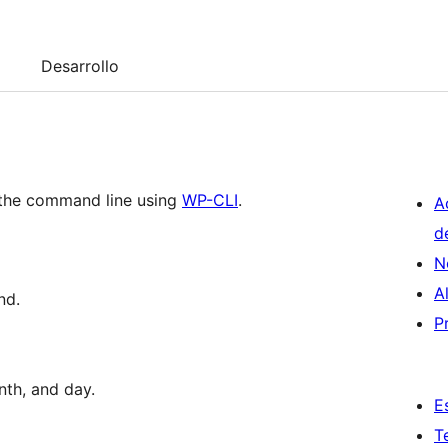
Desarrollo
 the command line using
WP-CLI
.
A
d
N
A
nd.
P
nth, and day.
E
T