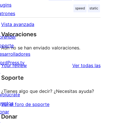
lugins
speed
static
atrones
Vista avanzada
Valoraciones
prender
oporte
Aún no se han enviado valoraciones.
esarrolladores
ordPress.tv
valoraciones
Your review
Ver todas las
↗
Soporte
¿Tienes algo que decir? ¿Necesitas ayuda?
nvolúcrate
ventos
Ver el foro de soporte
onar
Donar
↗