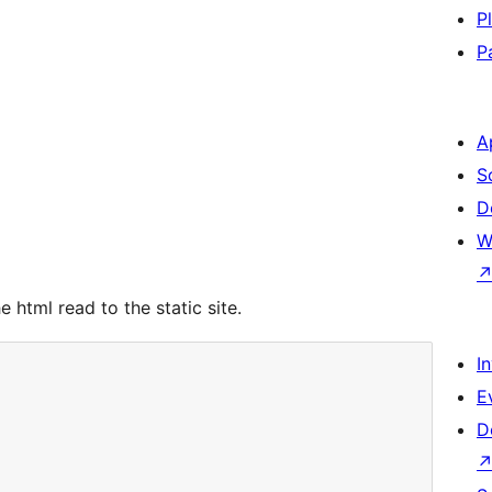
P
P
A
S
D
W
e html read to the static site.
I
E
D