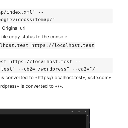
ap/index.xml" --
ooglevideossitemap/"
 Original url
file copy status to the console.
lhost.test https://localhost.test
est https://localhost.test --
.test" --cb2="/wordpress" --ca2="/"
 is converted to «https://localhost.test», «site.com»
ordpress» is converted to «/».