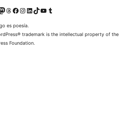
teriormente Twitter)
tra cuenta de Bluesky
sita nuestra cuenta de Mastodon
Visita nuestra cuenta de Threads
Visita nuestra página de Facebook
Visita nuestra cuenta de Instagram
Visita nuestra cuenta de LinkedIn
Visita nuestra cuenta de TikTok
Visita nuestro canal de YouTube
Visita nuestra cuenta de Tumblr
go es poesía.
rdPress® trademark is the intellectual property of the
ess Foundation.