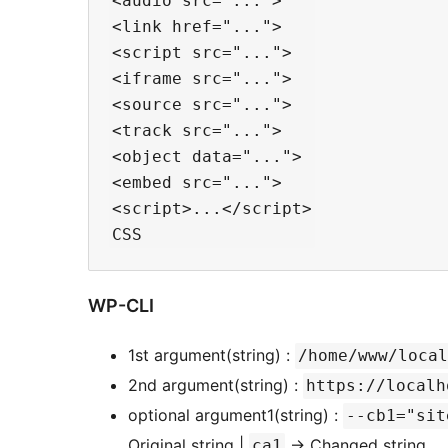
<audio src="...">

<link href="...">

<script src="...">

<iframe src="...">

<source src="...">

<track src="...">

<object data="...">

<embed src="...">

<script>...</script>

WP-CLI
1st argument(string) :
/home/www/local
2nd argument(string) :
https://localh
optional argument1(string) :
--cb1="sit
Original string |
-> Changed string
ca1