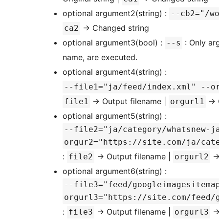
optional argument2(string) :
--cb2="/w
-> Changed string
ca2
optional argument3(bool) :
: Only ar
--s
name, are executed.
optional argument4(string) :
--file1="ja/feed/index.xml" --o
-> Output filename |
-> 
file1
orgurl1
optional argument5(string) :
--file2="ja/category/whatsnew-j
orgur2="https://site.com/ja/cat
:
-> Output filename |
->
file2
orgurl2
optional argument6(string) :
--file3="feed/googleimagesitema
orgurl3="https://site.com/feed/
:
-> Output filename |
->
file3
orgurl3