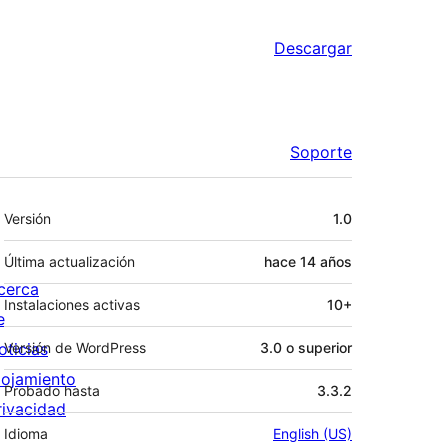
Descargar
Soporte
Meta
Versión
1.0
Última actualización
hace
14 años
cerca
Instalaciones activas
10+
e
oticias
Versión de WordPress
3.0 o superior
lojamiento
Probado hasta
3.3.2
rivacidad
Idioma
English (US)