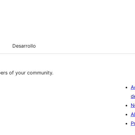
Desarrollo
ers of your community.
A
d
N
A
P