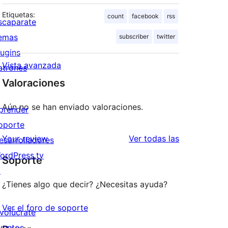
Etiquetas:
count
facebook
rss
scaparate
emas
subscriber
twitter
lugins
Vista avanzada
atrones
Valoraciones
Aún no se han enviado valoraciones.
prender
oporte
valoraciones
Your review
Ver todas las
esarrolladores
ordPress.tv
Soporte
↗
¿Tienes algo que decir? ¿Necesitas ayuda?
Ver el foro de soporte
nvolúcrate
ventos