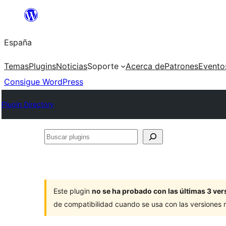
Saltar
al
España
contenido
Temas
Plugins
Noticias
Soporte
Acerca de
Patrones
Evento
Consigue WordPress
Plugin Directory
Buscar
plugins
Este plugin
no se ha probado con las últimas 3 v
de compatibilidad cuando se usa con las versiones