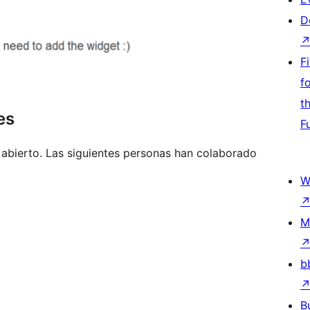
D
F
f
t
es
F
abierto. Las siguientes personas han colaborado
W
M
b
B