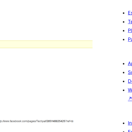
E
T
P
P
A
S
D
W
I
E