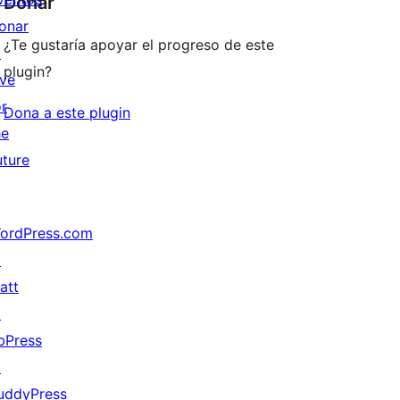
Donar
onar
¿Te gustaría apoyar el progreso de este
↗
plugin?
ive
or
Dona a este plugin
he
uture
ordPress.com
↗
att
↗
bPress
↗
uddyPress