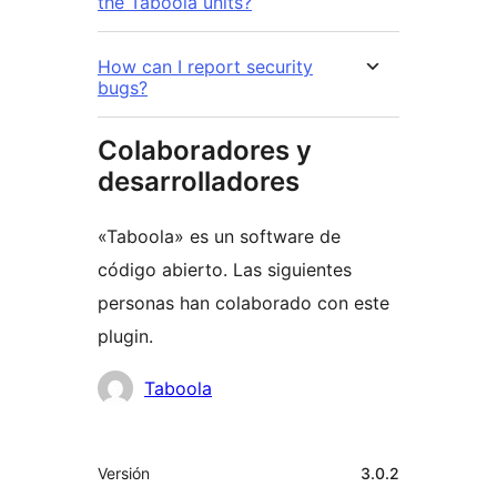
the Taboola units?
How can I report security
bugs?
Colaboradores y
desarrolladores
«Taboola» es un software de
código abierto. Las siguientes
personas han colaborado con este
plugin.
Colaboradores
Taboola
Meta
Versión
3.0.2