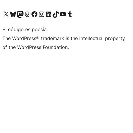
Visita nuestra cuenta de X (anteriormente Twitter)
Visita nuestra cuenta de Bluesky
Visita nuestra cuenta de Mastodon
Visita nuestra cuenta de Threads
Visita nuestra página de Facebook
Visita nuestra cuenta de Instagram
Visita nuestra cuenta de LinkedIn
Visita nuestra cuenta de TikTok
Visita nuestro canal de YouTube
Visita nuestra cuenta de Tumblr
El código es poesía.
The WordPress® trademark is the intellectual property
of the WordPress Foundation.