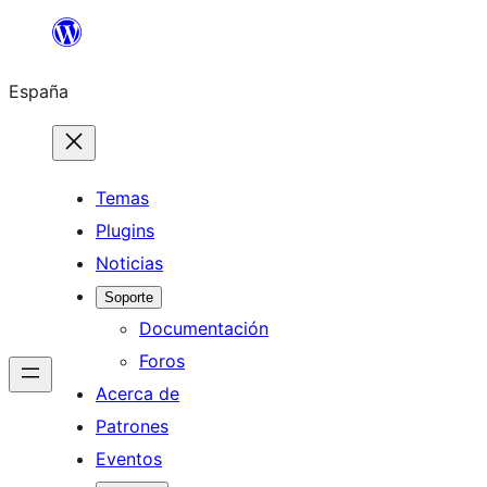
Saltar
al
España
contenido
Temas
Plugins
Noticias
Soporte
Documentación
Foros
Acerca de
Patrones
Eventos