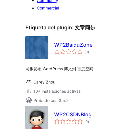
Community
Commercial
Etiqueta del plugin:
文章同步
WP2BaiduZone
valoraciones
(0
)
en
total
同步发布 WordPress 博文到 百度空间.
Carey Zhou
10+ instalaciones activas
Probado con 3.5.2
WP2CSDNBlog
valoraciones
(0
)
en
total