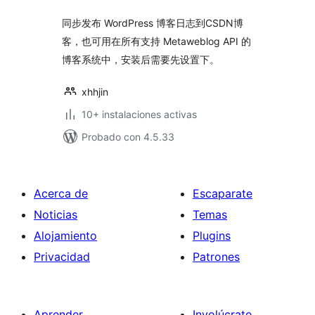
同步发布 WordPress 博客日志到CSDN博
客，也可用在所有支持 Metaweblog API 的
博客系统中，安装后需要先设置下。
xhhjin
10+ instalaciones activas
Probado con 4.5.33
Acerca de
Escaparate
Noticias
Temas
Alojamiento
Plugins
Privacidad
Patrones
Aprender
Involúcrate