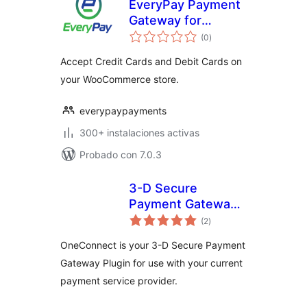
EveryPay Payment
Gateway for
valoraciones
WooCommerce
(0
)
en
total
Accept Credit Cards and Debit Cards on
your WooCommerce store.
everypaypayments
300+ instalaciones activas
Probado con 7.0.3
3-D Secure
Payment Gateway
valoraciones
by
(2
)
en
total
CardinalCommerce
OneConnect is your 3-D Secure Payment
Gateway Plugin for use with your current
payment service provider.