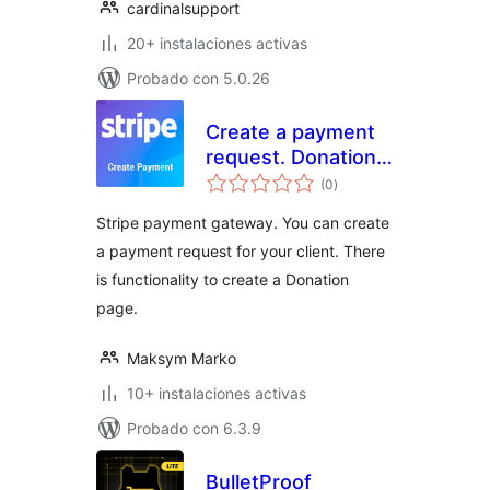
cardinalsupport
20+ instalaciones activas
Probado con 5.0.26
Create a payment
request. Donation
valoraciones
form (Stripe)
(0
)
en
total
Stripe payment gateway. You can create
a payment request for your client. There
is functionality to create a Donation
page.
Maksym Marko
10+ instalaciones activas
Probado con 6.3.9
BulletProof