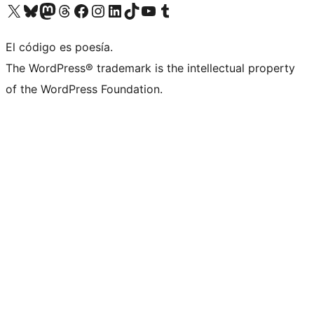
Visita nuestra cuenta de X (anteriormente Twitter)
Visita nuestra cuenta de Bluesky
Visita nuestra cuenta de Mastodon
Visita nuestra cuenta de Threads
Visita nuestra página de Facebook
Visita nuestra cuenta de Instagram
Visita nuestra cuenta de LinkedIn
Visita nuestra cuenta de TikTok
Visita nuestro canal de YouTube
Visita nuestra cuenta de Tumblr
El código es poesía.
The WordPress® trademark is the intellectual property
of the WordPress Foundation.