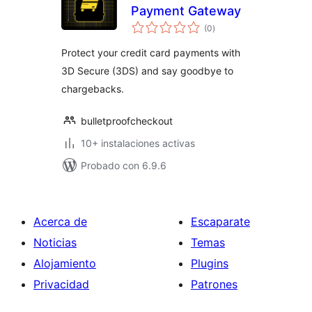
Payment Gateway
valoraciones
(0
)
en
total
Protect your credit card payments with
3D Secure (3DS) and say goodbye to
chargebacks.
bulletproofcheckout
10+ instalaciones activas
Probado con 6.9.6
Acerca de
Escaparate
Noticias
Temas
Alojamiento
Plugins
Privacidad
Patrones