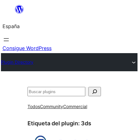
Saltar
al
España
contenido
Consigue WordPress
Plugin Directory
Buscar
Todos
Community
Commercial
Etiqueta del plugin:
3ds