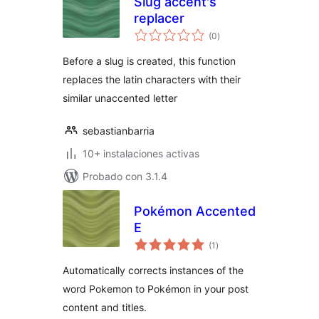
Slug accent's
replacer
valoraciones
(0
)
en
total
Before a slug is created, this function
replaces the latin characters with their
similar unaccented letter
sebastianbarria
10+ instalaciones activas
Probado con 3.1.4
Pokémon Accented
E
valoraciones
(1
)
en
total
Automatically corrects instances of the
word Pokemon to Pokémon in your post
content and titles.