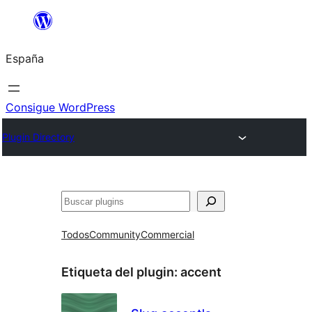
Saltar
al
España
contenido
Consigue WordPress
Plugin Directory
Buscar
Todos
Community
Commercial
Etiqueta del plugin:
accent