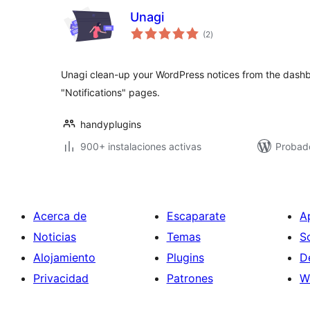
Unagi
valoraciones
(2
)
en
total
Unagi clean-up your WordPress notices from the dash
"Notifications" pages.
handyplugins
900+ instalaciones activas
Probado
Acerca de
Escaparate
A
Noticias
Temas
S
Alojamiento
Plugins
D
Privacidad
Patrones
W