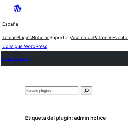
Saltar
al
España
contenido
Temas
Plugins
Noticias
Soporte
Acerca de
Patrones
Evento
Consigue WordPress
Plugin Directory
Buscar
Etiqueta del plugin:
admin notice