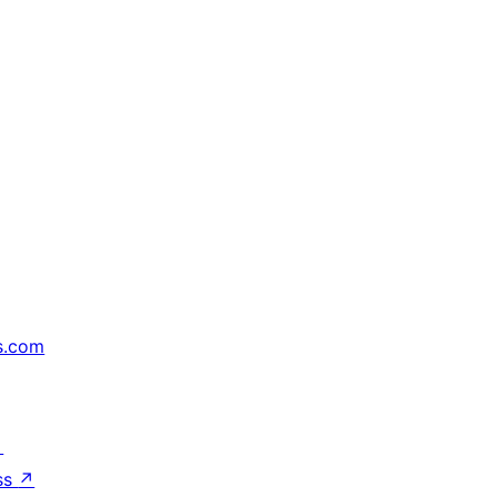
s.com
↗
ss
↗