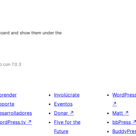
board and show them under the
 con 7.0.3
prender
Involúcrate
WordPres
oporte
Eventos
↗
esarrolladores
Donar
↗
Matt
↗
ordPress.tv
↗
Five for the
bbPress
Future
BuddyPre