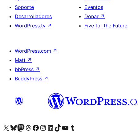
Soporte
Eventos
Desarrolladores
Donar
↗
WordPress.tv
↗
Five for the Future
WordPress.com
↗
Matt
↗
bbPress
↗
BuddyPress
↗
Visita nuestra cuenta de X (anteriormente Twitter)
Visita nuestra cuenta de Bluesky
Visita nuestra cuenta de Mastodon
Visita nuestra cuenta de Threads
Visita nuestra página de Facebook
Visita nuestra cuenta de Instagram
Visita nuestra cuenta de LinkedIn
Visita nuestra cuenta de TikTok
Visita nuestro canal de YouTube
Visita nuestra cuenta de Tumblr