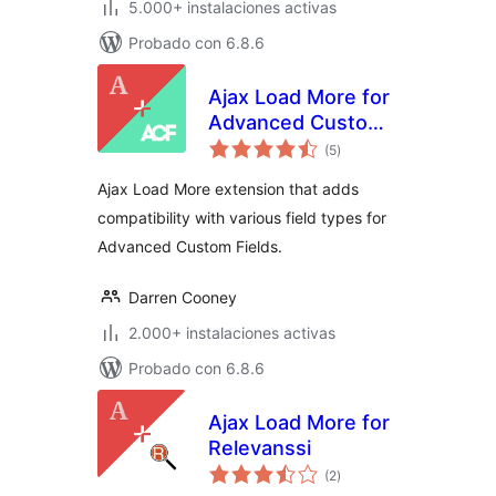
5.000+ instalaciones activas
Probado con 6.8.6
Ajax Load More for
Advanced Custom
valoraciones
Fields
(5
)
en
total
Ajax Load More extension that adds
compatibility with various field types for
Advanced Custom Fields.
Darren Cooney
2.000+ instalaciones activas
Probado con 6.8.6
Ajax Load More for
Relevanssi
valoraciones
(2
)
en
total