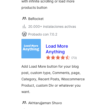
with infinite scrolling or load more
products button
BeRocket
20.000+ instalaciones activas
Probado con 7.0.2
Load More
Anything
valoraciones
(73
)
en
total
Add Load More button for your blog
post, custom type, Comments, page,
Category, Recent Posts, Woocommerce
Product, custom Div or whatever you
want.
Akhtarujjaman Shuvo