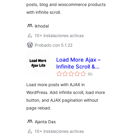
posts, blog and woocommerce products
with infinite scroll.
ikhodal
10+ instalaciones activas
Probado con 5.1.22
Load More Ajax –
Infinite Scroll &
valoraciones
Pagination
(0
)
en
total
Load more posts with AJAX in
WordPress. Add infinite scroll, load more
button, and AJAX pagination without
page reload.
Ajanta Das
10+ instalaciones activas