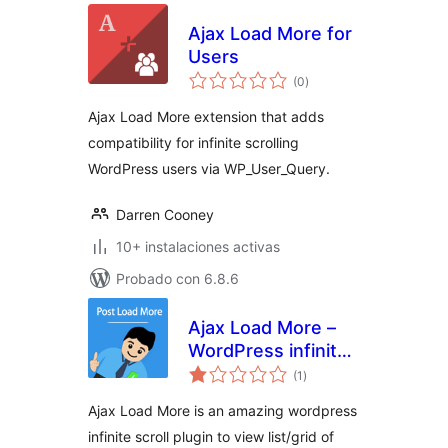
Ajax Load More for
Users
valoraciones
(0
)
en
total
Ajax Load More extension that adds
compatibility for infinite scrolling
WordPress users via WP_User_Query.
Darren Cooney
10+ instalaciones activas
Probado con 6.8.6
Ajax Load More –
WordPress infinite
valoraciones
scroll
(1
)
en
total
Ajax Load More is an amazing wordpress
infinite scroll plugin to view list/grid of