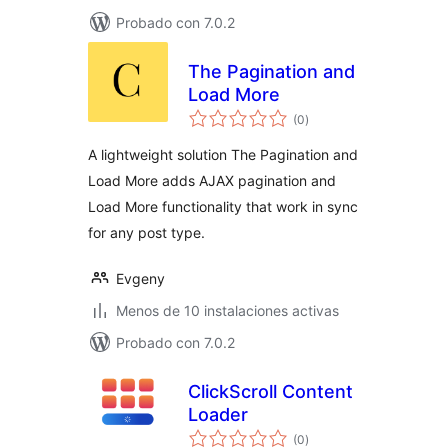
Probado con 7.0.2
The Pagination and
Load More
valoraciones
(0
)
en
total
A lightweight solution The Pagination and
Load More adds AJAX pagination and
Load More functionality that work in sync
for any post type.
Evgeny
Menos de 10 instalaciones activas
Probado con 7.0.2
ClickScroll Content
Loader
valoraciones
(0
)
en