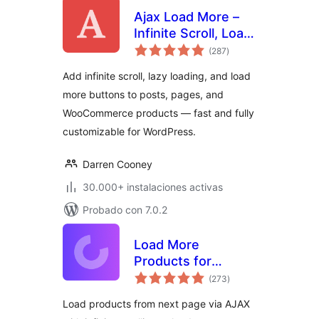
Ajax Load More –
Infinite Scroll, Load
valoraciones
More, & Lazy Load
(287
)
en
total
Add infinite scroll, lazy loading, and load
more buttons to posts, pages, and
WooCommerce products — fast and fully
customizable for WordPress.
Darren Cooney
30.000+ instalaciones activas
Probado con 7.0.2
Load More
Products for
valoraciones
WooCommerce
(273
)
en
total
Load products from next page via AJAX