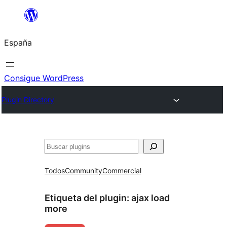
Saltar
al
España
contenido
Consigue WordPress
Plugin Directory
Buscar
Todos
Community
Commercial
Etiqueta del plugin:
ajax load
more