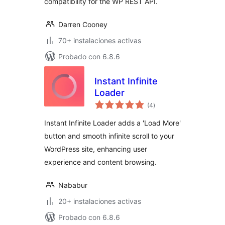
compatibility for the WP REST API.
Darren Cooney
70+ instalaciones activas
Probado con 6.8.6
Instant Infinite
Loader
valoraciones
(4
)
en
total
Instant Infinite Loader adds a 'Load More'
button and smooth infinite scroll to your
WordPress site, enhancing user
experience and content browsing.
Nababur
20+ instalaciones activas
Probado con 6.8.6