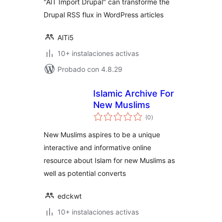
"AlT Import Drupal" can transforme the
Drupal RSS flux in WordPress articles
AlTi5
10+ instalaciones activas
Probado con 4.8.29
Islamic Archive For
New Muslims
valoraciones
(0
)
en
total
New Muslims aspires to be a unique
interactive and informative online
resource about Islam for new Muslims as
well as potential converts
edckwt
10+ instalaciones activas