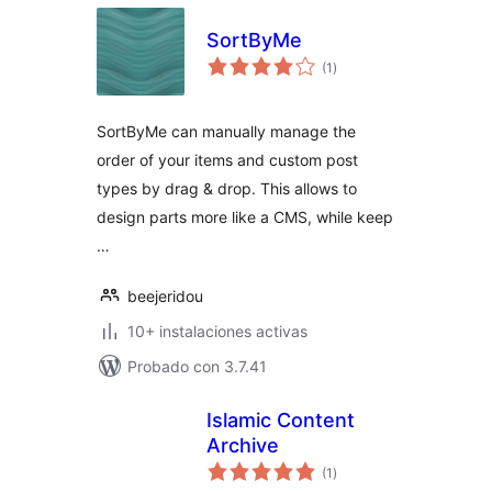
SortByMe
valoraciones
(1
)
en
total
SortByMe can manually manage the
order of your items and custom post
types by drag & drop. This allows to
design parts more like a CMS, while keep
…
beejeridou
10+ instalaciones activas
Probado con 3.7.41
Islamic Content
Archive
valoraciones
(1
)
en
total