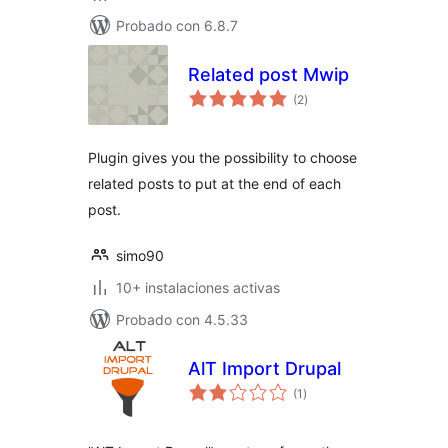
Probado con 6.8.7
Related post Mwip
valoraciones
(2
)
en
total
Plugin gives you the possibility to choose
related posts to put at the end of each
post.
simo90
10+ instalaciones activas
Probado con 4.5.33
AlT Import Drupal
valoraciones
(1
)
en
total