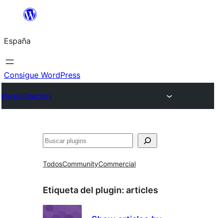
Saltar
al
España
contenido
Consigue WordPress
Plugin Directory
Buscar
Todos
Community
Commercial
Etiqueta del plugin:
articles