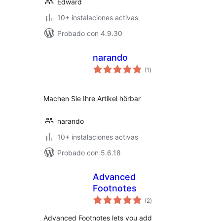
Edward
10+ instalaciones activas
Probado con 4.9.30
narando
valoraciones
(1
)
en
total
Machen Sie Ihre Artikel hörbar
narando
10+ instalaciones activas
Probado con 5.6.18
Advanced
Footnotes
valoraciones
(2
)
en
total
Advanced Footnotes lets you add