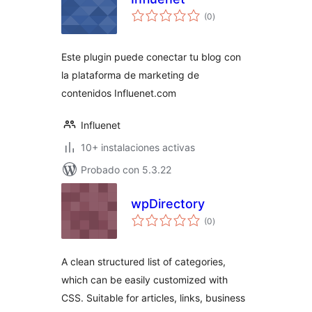
valoraciones
(0
)
en
total
Este plugin puede conectar tu blog con
la plataforma de marketing de
contenidos Influenet.com
Influenet
10+ instalaciones activas
Probado con 5.3.22
wpDirectory
valoraciones
(0
)
en
total
A clean structured list of categories,
which can be easily customized with
CSS. Suitable for articles, links, business