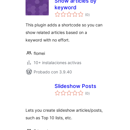
Show articles by
keyword
valoraciones
(0
)
en
total
This plugin adds a shortcode so you can
show related articles based on a
keyword with no effort.
flomei
10+ instalaciones activas
Probado con 3.9.40
Slideshow Posts
valoraciones
(0
)
en
total
Lets you create slideshow articles/posts,
such as Top 10 lists, etc.