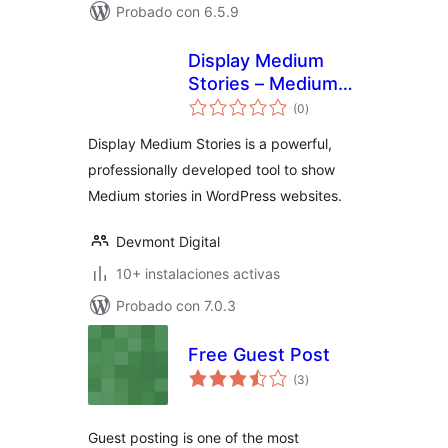
Probado con 6.5.9
Display Medium
Stories – Medium
valoraciones
Articles in a
(0
)
en
total
WordPress Site
Display Medium Stories is a powerful,
professionally developed tool to show
Medium stories in WordPress websites.
Devmont Digital
10+ instalaciones activas
Probado con 7.0.3
Free Guest Post
valoraciones
(3
)
en
total
Guest posting is one of the most