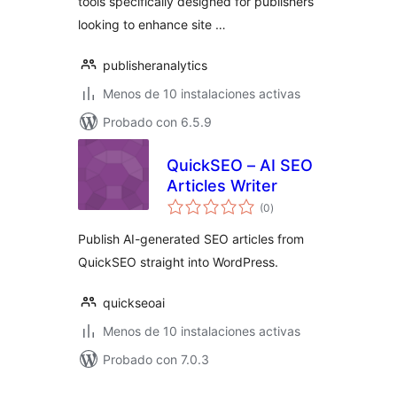
tools specifically designed for publishers
looking to enhance site …
publisheranalytics
Menos de 10 instalaciones activas
Probado con 6.5.9
QuickSEO – AI SEO
Articles Writer
valoraciones
(0
)
en
total
Publish AI-generated SEO articles from
QuickSEO straight into WordPress.
quickseoai
Menos de 10 instalaciones activas
Probado con 7.0.3