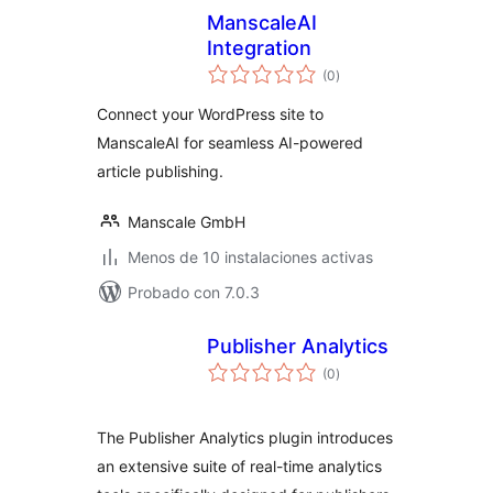
ManscaleAI
Integration
valoraciones
(0
)
en
total
Connect your WordPress site to
ManscaleAI for seamless AI-powered
article publishing.
Manscale GmbH
Menos de 10 instalaciones activas
Probado con 7.0.3
Publisher Analytics
valoraciones
(0
)
en
total
The Publisher Analytics plugin introduces
an extensive suite of real-time analytics