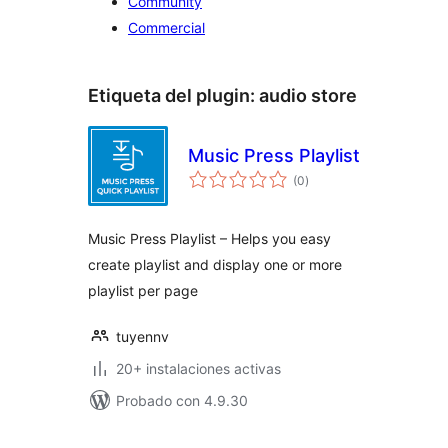
Community
Commercial
Etiqueta del plugin:
audio store
Music Press Playlist
valoraciones
(0
)
en
total
Music Press Playlist – Helps you easy
create playlist and display one or more
playlist per page
tuyennv
20+ instalaciones activas
Probado con 4.9.30