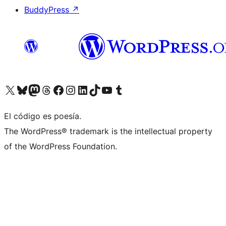
BuddyPress
↗
Visita nuestra cuenta de X (anteriormente Twitter)
Visita nuestra cuenta de Bluesky
Visita nuestra cuenta de Mastodon
Visita nuestra cuenta de Threads
Visita nuestra página de Facebook
Visita nuestra cuenta de Instagram
Visita nuestra cuenta de LinkedIn
Visita nuestra cuenta de TikTok
Visita nuestro canal de YouTube
Visita nuestra cuenta de Tumblr
El código es poesía.
The WordPress® trademark is the intellectual property
of the WordPress Foundation.