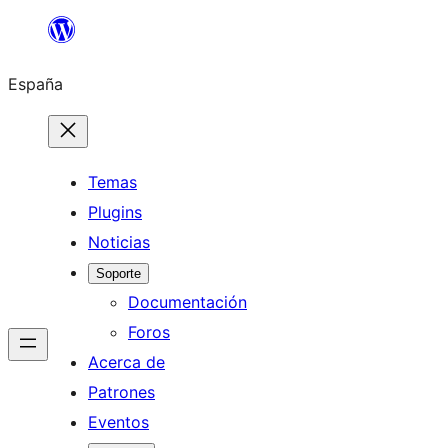
Saltar
al
España
contenido
Temas
Plugins
Noticias
Soporte
Documentación
Foros
Acerca de
Patrones
Eventos