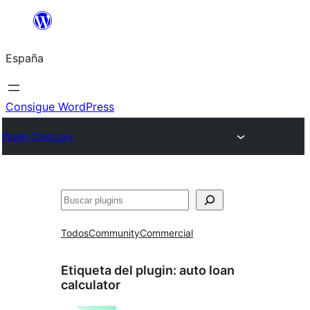
Saltar
al
España
contenido
Consigue WordPress
Plugin Directory
Buscar
Todos
Community
Commercial
Etiqueta del plugin:
auto loan
calculator