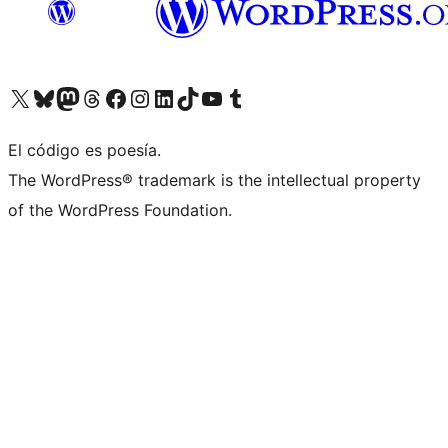
Visita nuestra cuenta de X (anteriormente Twitter)
Visita nuestra cuenta de Bluesky
Visita nuestra cuenta de Mastodon
Visita nuestra cuenta de Threads
Visita nuestra página de Facebook
Visita nuestra cuenta de Instagram
Visita nuestra cuenta de LinkedIn
Visita nuestra cuenta de TikTok
Visita nuestro canal de YouTube
Visita nuestra cuenta de Tumblr
El código es poesía.
The WordPress® trademark is the intellectual property
of the WordPress Foundation.