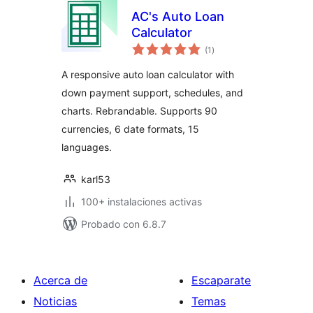
AC's Auto Loan
Calculator
valoraciones
(1
)
en
total
A responsive auto loan calculator with
down payment support, schedules, and
charts. Rebrandable. Supports 90
currencies, 6 date formats, 15
languages.
karl53
100+ instalaciones activas
Probado con 6.8.7
Acerca de
Escaparate
Noticias
Temas