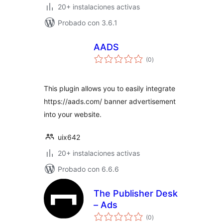
20+ instalaciones activas
Probado con 3.6.1
AADS
valoraciones
(0
)
en
total
This plugin allows you to easily integrate
https://aads.com/ banner advertisement
into your website.
uix642
20+ instalaciones activas
Probado con 6.6.6
The Publisher Desk
– Ads
valoraciones
(0
)
en