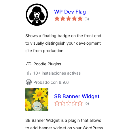
WP Dev Flag
valoraciones
(3
)
en
total
Shows a floating badge on the front end,
to visually distinguish your development
site from production.
Poodle Plugins
10+ instalaciones activas
Probado con 6.9.6
SB Banner Widget
valoraciones
(0
)
en
total
SB Banner Widget is a plugin that allows
to add banner widget on your WordPress