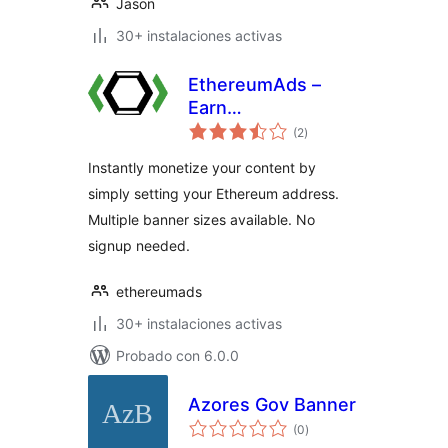
Jason
30+ instalaciones activas
EthereumAds –
Earn
valoraciones
Cryptocurrency
(2
)
en
total
with Banner Ads
Instantly monetize your content by
simply setting your Ethereum address.
Multiple banner sizes available. No
signup needed.
ethereumads
30+ instalaciones activas
Probado con 6.0.0
Azores Gov Banner
valoraciones
(0
)
en
total