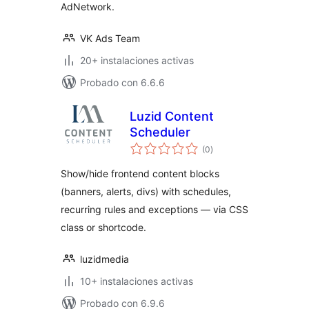
AdNetwork.
VK Ads Team
20+ instalaciones activas
Probado con 6.6.6
Luzid Content
Scheduler
valoraciones
(0
)
en
total
Show/hide frontend content blocks
(banners, alerts, divs) with schedules,
recurring rules and exceptions — via CSS
class or shortcode.
luzidmedia
10+ instalaciones activas
Probado con 6.9.6