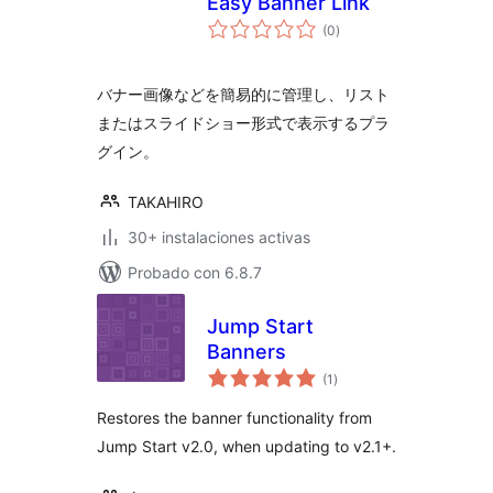
Easy Banner Link
valoraciones
(0
)
en
total
バナー画像などを簡易的に管理し、リスト
またはスライドショー形式で表示するプラ
グイン。
TAKAHIRO
30+ instalaciones activas
Probado con 6.8.7
Jump Start
Banners
valoraciones
(1
)
en
total
Restores the banner functionality from
Jump Start v2.0, when updating to v2.1+.