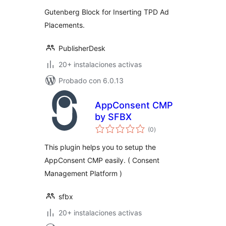
total
Gutenberg Block for Inserting TPD Ad
Placements.
PublisherDesk
20+ instalaciones activas
Probado con 6.0.13
AppConsent CMP
by SFBX
valoraciones
(0
)
en
total
This plugin helps you to setup the
AppConsent CMP easily. ( Consent
Management Platform )
sfbx
20+ instalaciones activas