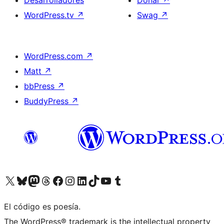
Desarrolladores
Donar
↗
WordPress.tv
↗
Swag
↗
WordPress.com
↗
Matt
↗
bbPress
↗
BuddyPress
↗
Visita nuestra cuenta de X (anteriormente Twitter)
Visita nuestra cuenta de Bluesky
Visita nuestra cuenta de Mastodon
Visita nuestra cuenta de Threads
Visita nuestra página de Facebook
Visita nuestra cuenta de Instagram
Visita nuestra cuenta de LinkedIn
Visita nuestra cuenta de TikTok
Visita nuestro canal de YouTube
Visita nuestra cuenta de Tumblr
El código es poesía.
The WordPress® trademark is the intellectual property