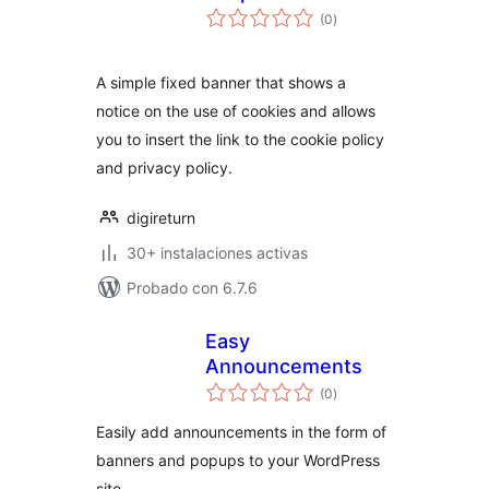
valoraciones
(0
)
en
total
A simple fixed banner that shows a
notice on the use of cookies and allows
you to insert the link to the cookie policy
and privacy policy.
digireturn
30+ instalaciones activas
Probado con 6.7.6
Easy
Announcements
valoraciones
(0
)
en
total
Easily add announcements in the form of
banners and popups to your WordPress
site.