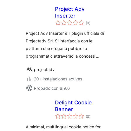
Project Adv
Inserter
valoraciones
(0
)
en
total
Project Adv Inserter è il plugin ufficiale di
Projectadv Srl. Si interfaccia con le
platform che erogano pubblicità
programmatic attraverso la concess …
projectadv
20+ instalaciones activas
Probado con 6.9.6
Delight Cookie
Banner
valoraciones
(0
)
en
total
A minimal, multilingual cookie notice for