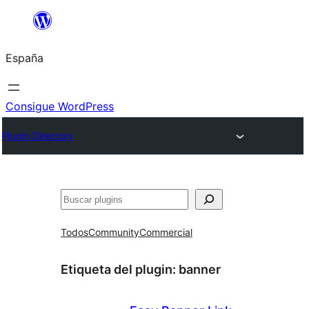
Saltar
al
España
contenido
Consigue WordPress
Plugin Directory
Buscar
Todos
Community
Commercial
Etiqueta del plugin:
banner