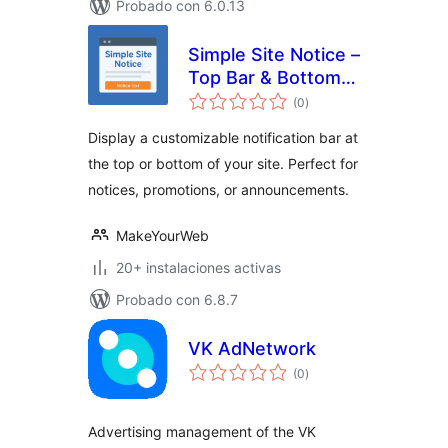
Probado con 6.0.13
Simple Site Notice –
Top Bar & Bottom
valoraciones
Bar
(0
)
en
total
Display a customizable notification bar at
the top or bottom of your site. Perfect for
notices, promotions, or announcements.
MakeYourWeb
20+ instalaciones activas
Probado con 6.8.7
VK AdNetwork
valoraciones
(0
)
en
total
Advertising management of the VK