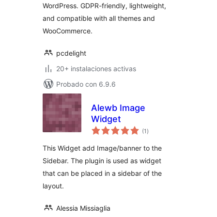
WordPress. GDPR-friendly, lightweight,
and compatible with all themes and
WooCommerce.
pcdelight
20+ instalaciones activas
Probado con 6.9.6
Alewb Image
Widget
valoraciones
(1
)
en
total
This Widget add Image/banner to the
Sidebar. The plugin is used as widget
that can be placed in a sidebar of the
layout.
Alessia Missiaglia