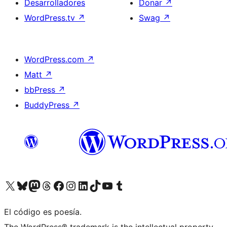
Desarrolladores
Donar
↗
WordPress.tv
↗
Swag
↗
WordPress.com
↗
Matt
↗
bbPress
↗
BuddyPress
↗
Visita nuestra cuenta de X (anteriormente Twitter)
Visita nuestra cuenta de Bluesky
Visita nuestra cuenta de Mastodon
Visita nuestra cuenta de Threads
Visita nuestra página de Facebook
Visita nuestra cuenta de Instagram
Visita nuestra cuenta de LinkedIn
Visita nuestra cuenta de TikTok
Visita nuestro canal de YouTube
Visita nuestra cuenta de Tumblr
El código es poesía.