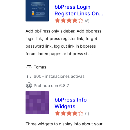
bbPress Login
Register Links On
valoraciones
Forum Topic Pages
(8
)
en
total
Add bbPress only sidebar, Add bbpress
login link, bbpress register link, forget
password link, log out link in bbpress
forum index pages or bbpress si …
Tomas
600+ instalaciones activas
Probado con 6.8.7
bbPress Info
Widgets
valoraciones
(1
)
en
total
Three widgets to display info about your