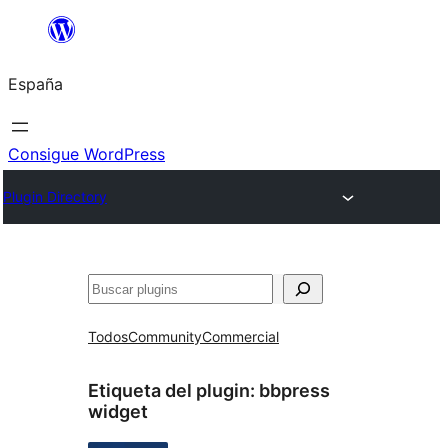
Saltar
al
España
contenido
Consigue WordPress
Plugin Directory
Buscar
Todos
Community
Commercial
Etiqueta del plugin:
bbpress
widget