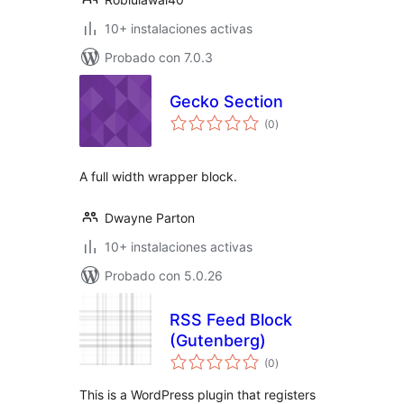
10+ instalaciones activas
Probado con 7.0.3
Gecko Section
valoraciones
(0
)
en
total
A full width wrapper block.
Dwayne Parton
10+ instalaciones activas
Probado con 5.0.26
RSS Feed Block
(Gutenberg)
valoraciones
(0
)
en
total
This is a WordPress plugin that registers