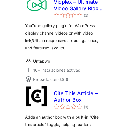
Vidplex – Ultimate
Video Gallery Block
valoraciones
for YouTube in
(0
)
en
total
Gutenberg
YouTube gallery plugin for WordPress –
display channel videos or with video
link/URL in responsive sliders, galleries,
and featured layouts.
Untapwp
10+ instalaciones activas
Probado con 6.9.6
Cite This Article ~
Author Box
valoraciones
(0
)
en
total
Adds an author box with a built-in "Cite
this article" toggle, helping readers