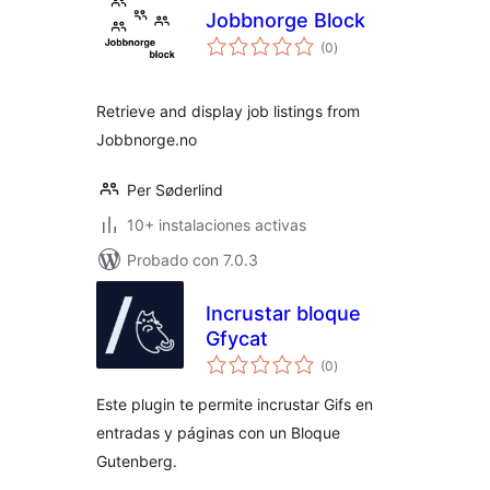
Jobbnorge Block
valoraciones
(0
)
en
total
Retrieve and display job listings from
Jobbnorge.no
Per Søderlind
10+ instalaciones activas
Probado con 7.0.3
Incrustar bloque
Gfycat
valoraciones
(0
)
en
total
Este plugin te permite incrustar Gifs en
entradas y páginas con un Bloque
Gutenberg.