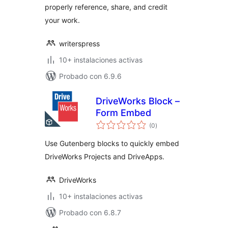
properly reference, share, and credit
your work.
writerspress
10+ instalaciones activas
Probado con 6.9.6
DriveWorks Block –
Form Embed
valoraciones
(0
)
en
total
Use Gutenberg blocks to quickly embed
DriveWorks Projects and DriveApps.
DriveWorks
10+ instalaciones activas
Probado con 6.8.7