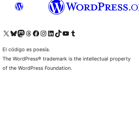
Visita nuestra cuenta de X (anteriormente Twitter)
Visita nuestra cuenta de Bluesky
Visita nuestra cuenta de Mastodon
Visita nuestra cuenta de Threads
Visita nuestra página de Facebook
Visita nuestra cuenta de Instagram
Visita nuestra cuenta de LinkedIn
Visita nuestra cuenta de TikTok
Visita nuestro canal de YouTube
Visita nuestra cuenta de Tumblr
El código es poesía.
The WordPress® trademark is the intellectual property
of the WordPress Foundation.