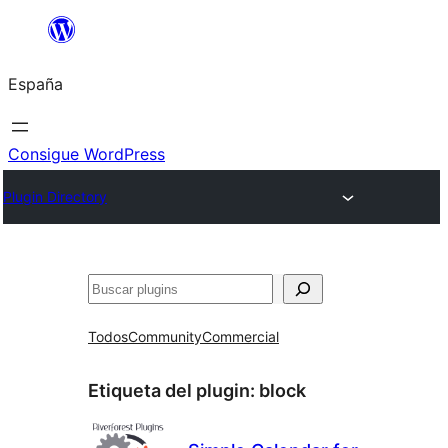
Saltar
al
España
contenido
Consigue WordPress
Plugin Directory
Buscar
Todos
Community
Commercial
Etiqueta del plugin:
block