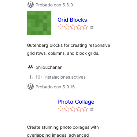
Probado con 5.6.0
Grid Blocks
valoraciones
(0
)
en
total
Gutenberg blocks for creating responsive
grid rows, columns, and block grids.
philbuchanan
10+ instalaciones activas
Probado con 5.9.15
Photo Collage
valoraciones
(0
)
en
total
Create stunning photo collages with
overlapping images, advanced