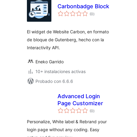
Carbonbadge Block
valoraciones
(0
)
en
total
El widget de Website Carbon, en formato
de bloque de Gutenberg, hecho con la
Interactivity API.
Eneko Garrido
10+ instalaciones activas
Probado con 6.6.6
Advanced Login
Page Customizer
valoraciones
(0
)
en
total
Personalize, White label & Rebrand your
login page without any coding. Easy