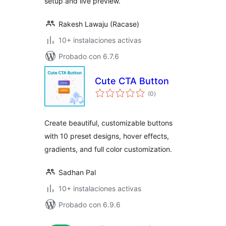
setup and live preview.
Rakesh Lawaju (Racase)
10+ instalaciones activas
Probado con 6.7.6
Cute CTA Button
valoraciones
(0
)
en
total
Create beautiful, customizable buttons
with 10 preset designs, hover effects,
gradients, and full color customization.
Sadhan Pal
10+ instalaciones activas
Probado con 6.9.6