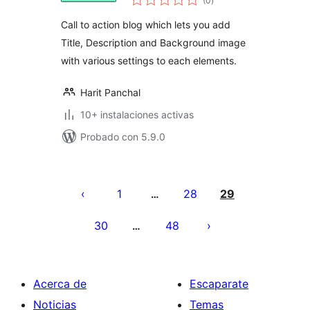
(0
)
en
total
Call to action blog which lets you add
Title, Description and Background image
with various settings to each elements.
Harit Panchal
10+ instalaciones activas
Probado con 5.9.0
Paginación
de
1
28
29
…
entradas
30
48
…
Acerca de
Escaparate
Noticias
Temas