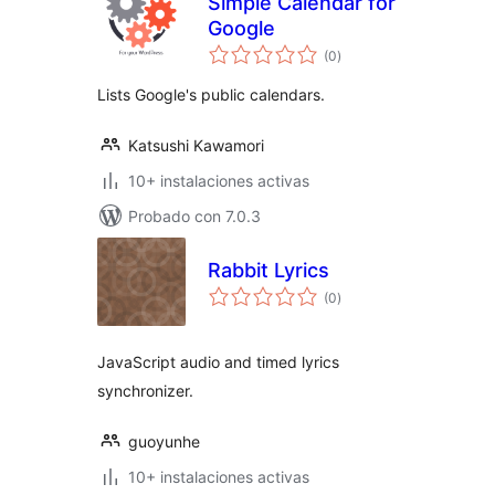
Simple Calendar for
Google
valoraciones
(0
)
en
total
Lists Google's public calendars.
Katsushi Kawamori
10+ instalaciones activas
Probado con 7.0.3
Rabbit Lyrics
valoraciones
(0
)
en
total
JavaScript audio and timed lyrics
synchronizer.
guoyunhe
10+ instalaciones activas