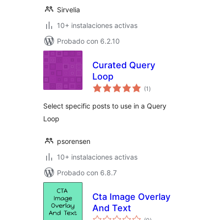
Sirvelia
10+ instalaciones activas
Probado con 6.2.10
Curated Query
Loop
valoraciones
(1
)
en
total
Select specific posts to use in a Query
Loop
psorensen
10+ instalaciones activas
Probado con 6.8.7
Cta Image Overlay
And Text
valoraciones