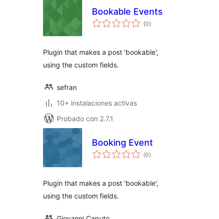
Bookable Events
valoraciones
(0
)
en
total
Plugin that makes a post 'bookable',
using the custom fields.
sefran
10+ instalaciones activas
Probado con 2.7.1
Booking Event
valoraciones
(0
)
en
total
Plugin that makes a post 'bookable',
using the custom fields.
Giovanni Caputo