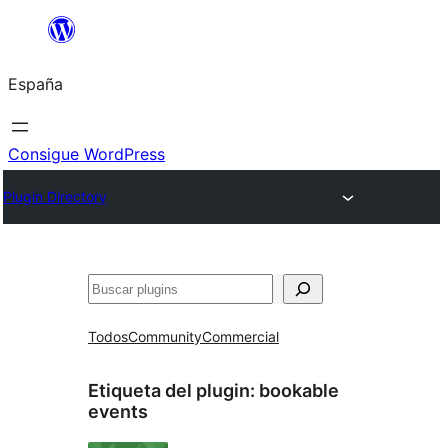
Saltar
al
España
contenido
Consigue WordPress
Plugin Directory
Buscar
Todos
Community
Commercial
Etiqueta del plugin:
bookable
events