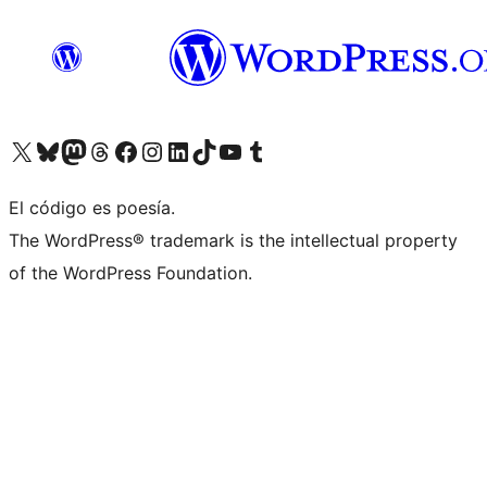
Visita nuestra cuenta de X (anteriormente Twitter)
Visita nuestra cuenta de Bluesky
Visita nuestra cuenta de Mastodon
Visita nuestra cuenta de Threads
Visita nuestra página de Facebook
Visita nuestra cuenta de Instagram
Visita nuestra cuenta de LinkedIn
Visita nuestra cuenta de TikTok
Visita nuestro canal de YouTube
Visita nuestra cuenta de Tumblr
El código es poesía.
The WordPress® trademark is the intellectual property
of the WordPress Foundation.