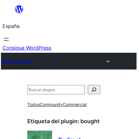
Saltar
al
España
contenido
Consigue WordPress
Plugin Directory
Buscar
Todos
Community
Commercial
Etiqueta del plugin:
bought