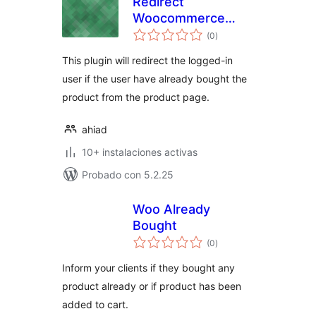
Redirect
Woocommerce
valoraciones
User that Bought
(0
)
en
total
this Product
This plugin will redirect the logged-in
user if the user have already bought the
product from the product page.
ahiad
10+ instalaciones activas
Probado con 5.2.25
Woo Already
Bought
valoraciones
(0
)
en
total
Inform your clients if they bought any
product already or if product has been
added to cart.