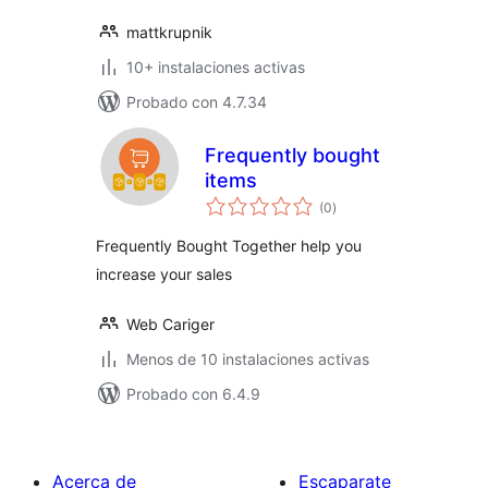
mattkrupnik
10+ instalaciones activas
Probado con 4.7.34
Frequently bought
items
valoraciones
(0
)
en
total
Frequently Bought Together help you
increase your sales
Web Cariger
Menos de 10 instalaciones activas
Probado con 6.4.9
Acerca de
Escaparate