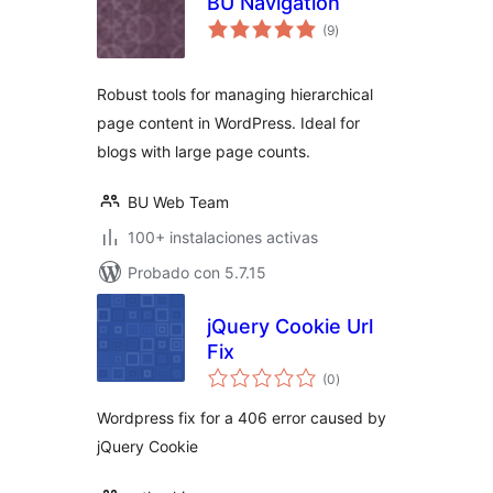
BU Navigation
valoraciones
(9
)
en
total
Robust tools for managing hierarchical
page content in WordPress. Ideal for
blogs with large page counts.
BU Web Team
100+ instalaciones activas
Probado con 5.7.15
jQuery Cookie Url
Fix
valoraciones
(0
)
en
total
Wordpress fix for a 406 error caused by
jQuery Cookie