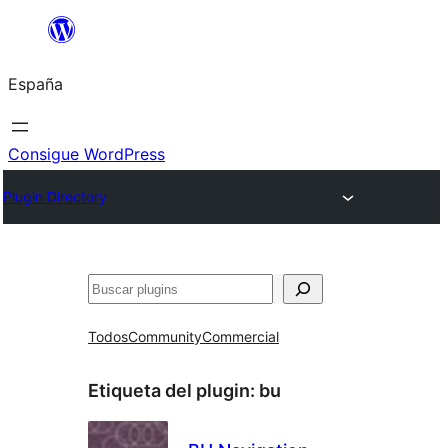
Saltar
al
España
contenido
Consigue WordPress
Plugin Directory
Buscar
Todos
Community
Commercial
Etiqueta del plugin:
bu