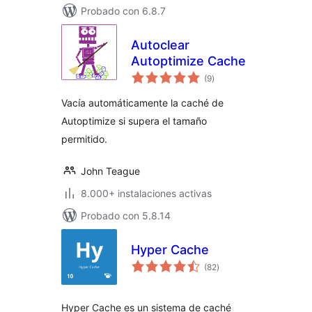
Probado con 6.8.7
Autoclear
Autoptimize Cache
valoraciones
(9
)
en
total
Vacía automáticamente la caché de
Autoptimize si supera el tamaño
permitido.
John Teague
8.000+ instalaciones activas
Probado con 5.8.14
Hyper Cache
valoraciones
(82
)
en
total
Hyper Cache es un sistema de caché