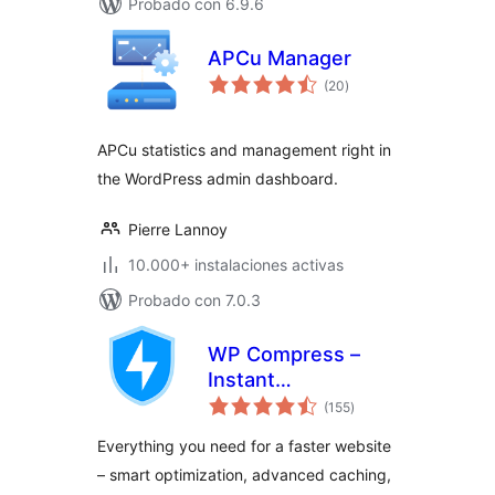
Probado con 6.9.6
APCu Manager
valoraciones
(20
)
en
total
APCu statistics and management right in
the WordPress admin dashboard.
Pierre Lannoy
10.000+ instalaciones activas
Probado con 7.0.3
WP Compress –
Instant
valoraciones
Performance &
(155
)
en
total
Speed Optimization
Everything you need for a faster website
– smart optimization, advanced caching,