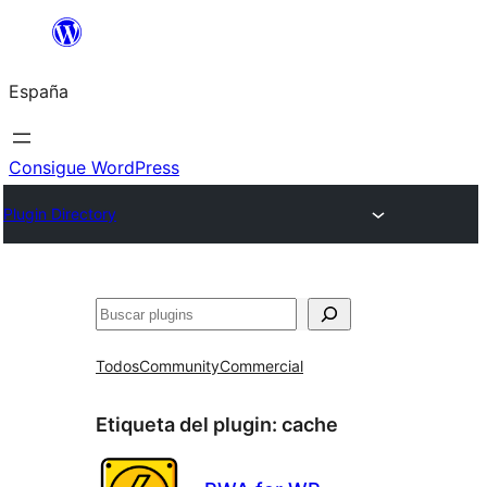
Saltar
al
España
contenido
Consigue WordPress
Plugin Directory
Buscar
Todos
Community
Commercial
Etiqueta del plugin:
cache