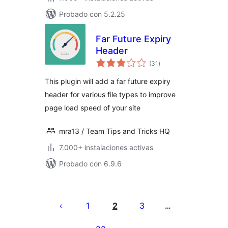
Probado con 5.2.25
Far Future Expiry
Header
valoraciones
(31
)
en
total
This plugin will add a far future expiry
header for various file types to improve
page load speed of your site
mra13 / Team Tips and Tricks HQ
7.000+ instalaciones activas
Probado con 6.9.6
Paginación
de
1
2
3
…
entradas