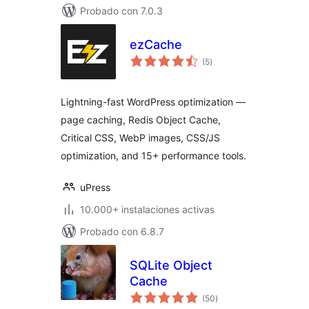
Probado con 7.0.3
ezCache
valoraciones
(5
)
en
total
Lightning-fast WordPress optimization —
page caching, Redis Object Cache,
Critical CSS, WebP images, CSS/JS
optimization, and 15+ performance tools.
uPress
10.000+ instalaciones activas
Probado con 6.8.7
SQLite Object
Cache
valoraciones
(50
)
en