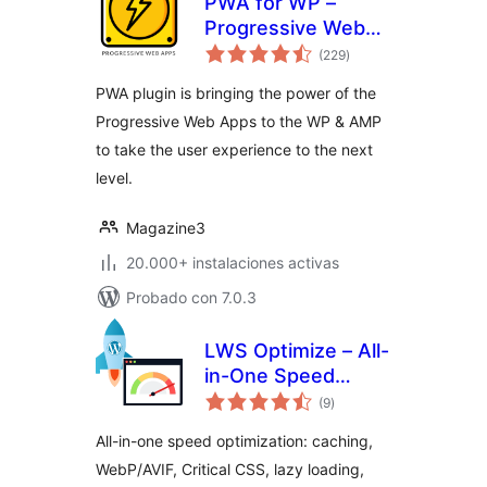
PWA for WP –
Progressive Web
valoraciones
Apps Made Simple
(229
)
en
total
PWA plugin is bringing the power of the
Progressive Web Apps to the WP & AMP
to take the user experience to the next
level.
Magazine3
20.000+ instalaciones activas
Probado con 7.0.3
LWS Optimize – All-
in-One Speed
valoraciones
Booster & Cache
(9
)
en
total
Tools
All-in-one speed optimization: caching,
WebP/AVIF, Critical CSS, lazy loading,