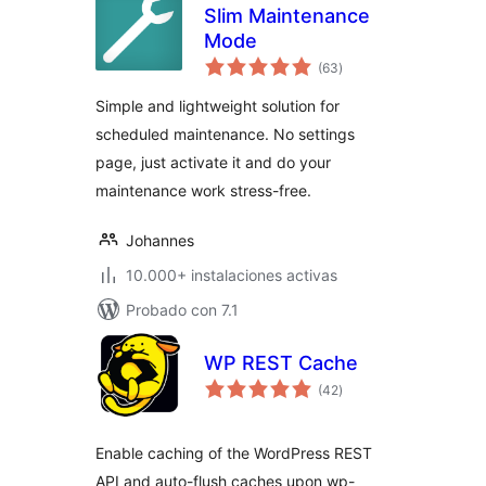
Slim Maintenance
Mode
valoraciones
(63
)
en
total
Simple and lightweight solution for
scheduled maintenance. No settings
page, just activate it and do your
maintenance work stress-free.
Johannes
10.000+ instalaciones activas
Probado con 7.1
WP REST Cache
valoraciones
(42
)
en
total
Enable caching of the WordPress REST
API and auto-flush caches upon wp-