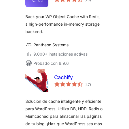
en
total
Back your WP Object Cache with Redis,
a high-performance in-memory storage
backend.
Pantheon Systems
9.000+ instalaciones activas
Probado con 6.9.6
Cachify
valoraciones
(47
)
en
total
Solución de caché inteligente y eficiente
para WordPress. Utiliza DB, HDD, Redis o
Memcached para almacenar las páginas
de tu blog. ¡Haz que WordPress sea más