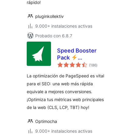
rápido!
pluginkollektiv
9.000+ instalaciones activas
Probado con 6.8.7
Speed Booster
Pack
valoraciones
PageSpeed
(186
)
en
total
Optimization Suite
La optimización de PageSpeed es vital
para el SEO: una web más rápida
equivale a mejores conversiones.
¡Optimiza tus métricas web principales
de la web (CLS, LCP, TBT) hoy!
Optimocha
9.000+ instalaciones activas