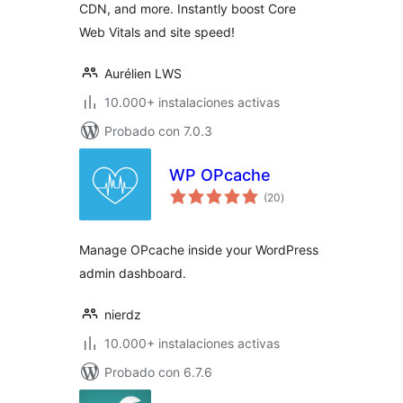
CDN, and more. Instantly boost Core
Web Vitals and site speed!
Aurélien LWS
10.000+ instalaciones activas
Probado con 7.0.3
WP OPcache
valoraciones
(20
)
en
total
Manage OPcache inside your WordPress
admin dashboard.
nierdz
10.000+ instalaciones activas
Probado con 6.7.6