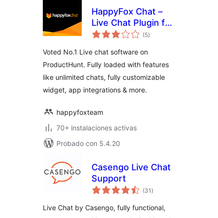
HappyFox Chat –
Live Chat Plugin for
valoraciones
WordPress
(5
)
en
total
Websites
Voted No.1 Live chat software on
ProductHunt. Fully loaded with features
like unlimited chats, fully customizable
widget, app integrations & more.
happyfoxteam
70+ instalaciones activas
Probado con 5.4.20
Casengo Live Chat
Support
valoraciones
(31
)
en
total
Live Chat by Casengo, fully functional,