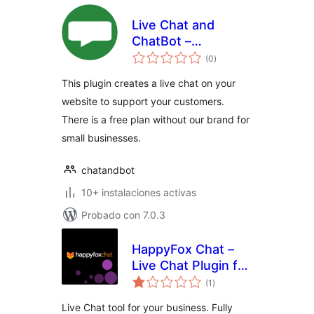
Live Chat and
ChatBot –
valoraciones
ChatAndBot
(0
)
en
total
This plugin creates a live chat on your
website to support your customers.
There is a free plan without our brand for
small businesses.
chatandbot
10+ instalaciones activas
Probado con 7.0.3
HappyFox Chat –
Live Chat Plugin for
valoraciones
WooCommerce
(1
)
en
total
Online Stores
Live Chat tool for your business. Fully