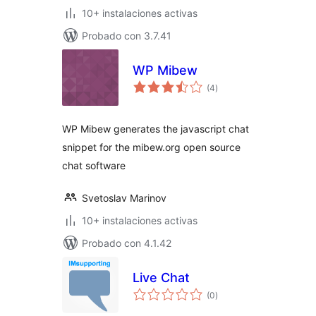
10+ instalaciones activas
Probado con 3.7.41
WP Mibew
valoraciones
(4
)
en
total
WP Mibew generates the javascript chat
snippet for the mibew.org open source
chat software
Svetoslav Marinov
10+ instalaciones activas
Probado con 4.1.42
Live Chat
valoraciones
(0
)
en
total