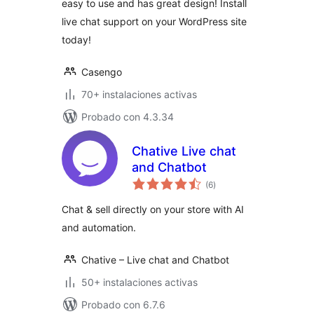
easy to use and has great design! Install
live chat support on your WordPress site
today!
Casengo
70+ instalaciones activas
Probado con 4.3.34
Chative Live chat
and Chatbot
valoraciones
(6
)
en
total
Chat & sell directly on your store with AI
and automation.
Chative – Live chat and Chatbot
50+ instalaciones activas
Probado con 6.7.6