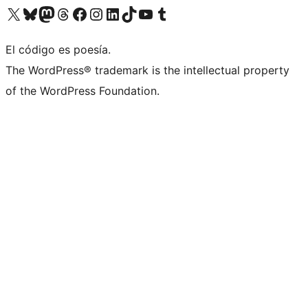
Visita nuestra cuenta de X (anteriormente Twitter)
Visita nuestra cuenta de Bluesky
Visita nuestra cuenta de Mastodon
Visita nuestra cuenta de Threads
Visita nuestra página de Facebook
Visita nuestra cuenta de Instagram
Visita nuestra cuenta de LinkedIn
Visita nuestra cuenta de TikTok
Visita nuestro canal de YouTube
Visita nuestra cuenta de Tumblr
El código es poesía.
The WordPress® trademark is the intellectual property
of the WordPress Foundation.