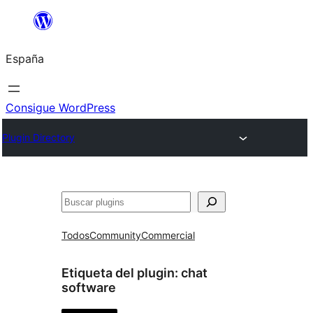
Saltar
al
España
contenido
Consigue WordPress
Plugin Directory
Buscar
Todos
Community
Commercial
Etiqueta del plugin:
chat
software