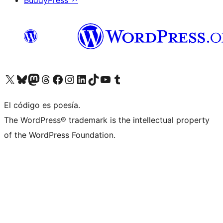
BuddyPress
↗
Visita nuestra cuenta de X (anteriormente Twitter)
Visita nuestra cuenta de Bluesky
Visita nuestra cuenta de Mastodon
Visita nuestra cuenta de Threads
Visita nuestra página de Facebook
Visita nuestra cuenta de Instagram
Visita nuestra cuenta de LinkedIn
Visita nuestra cuenta de TikTok
Visita nuestro canal de YouTube
Visita nuestra cuenta de Tumblr
El código es poesía.
The WordPress® trademark is the intellectual property
of the WordPress Foundation.