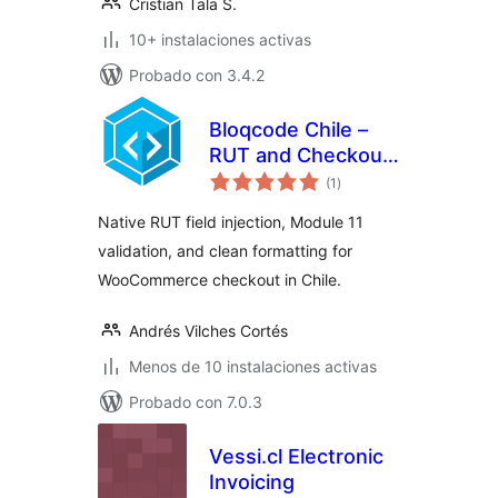
Cristian Tala S.
10+ instalaciones activas
Probado con 3.4.2
Bloqcode Chile –
RUT and Checkout
valoraciones
Validation
(1
)
en
total
Native RUT field injection, Module 11
validation, and clean formatting for
WooCommerce checkout in Chile.
Andrés Vilches Cortés
Menos de 10 instalaciones activas
Probado con 7.0.3
Vessi.cl Electronic
Invoicing