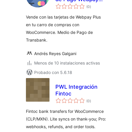
valoraciones
Plus SOAP a REST
(0
)
en
total
de Transbank para
Vende con las tarjetas de Webpay Plus
WooCommerce
en tu carro de compras con
WooCommerce. Medio de Pago de
Transbank.
Andrés Reyes Galgani
Menos de 10 instalaciones activas
Probado con 5.6.18
PWL Integración
Fintoc
valoraciones
(0
)
en
total
Fintoc bank transfers for WooCommerce
(CLP/MXN). Lite syncs on thank-you; Pro:
webhooks, refunds, and order tools.