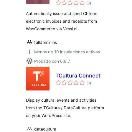
valoraciones
(0
)
en
total
Automatically issue and send Chilean
electronic invoices and receipts from
WooCommerce via Vessi.cl.
fulldominios
Menos de 10 instalaciones activas
Probado con 6.8.7
TCultura Connect
valoraciones
(0
)
en
total
Display cultural events and activities
from the TCultura / DataCultura platform
on your WordPress site.
datacultura