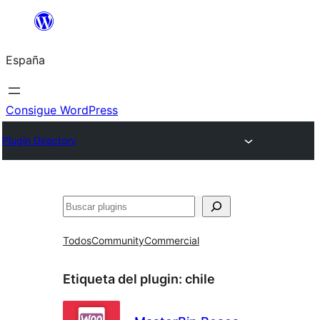
Saltar
al
España
contenido
Consigue WordPress
Plugin Directory
Buscar
Todos
Community
Commercial
Etiqueta del plugin:
chile