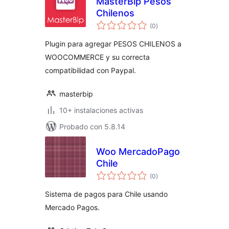
MasterBip Pesos
Chilenos
valoraciones
(0
)
en
total
Plugin para agregar PESOS CHILENOS a
WOOCOMMERCE y su correcta
compatibilidad con Paypal.
masterbip
10+ instalaciones activas
Probado con 5.8.14
Woo MercadoPago
Chile
valoraciones
(0
)
en
total
Sistema de pagos para Chile usando
Mercado Pagos.