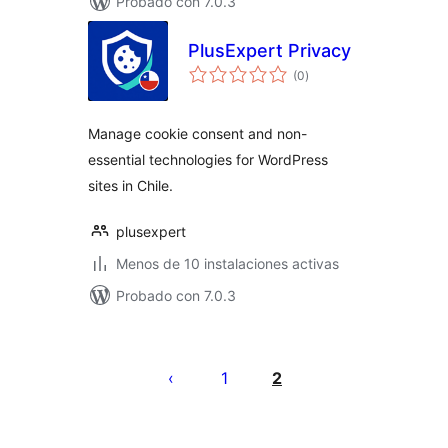
Probado con 7.0.3
PlusExpert Privacy
valoraciones
(0
)
en
total
Manage cookie consent and non-
essential technologies for WordPress
sites in Chile.
plusexpert
Menos de 10 instalaciones activas
Probado con 7.0.3
Paginación
de
1
2
entradas