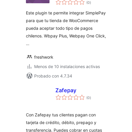
valoraciones
(0
)
en
total
Este plugin te permite integrar SimplePay
para que tu tienda de WooCommerce
pueda aceptar todo tipo de pagos
chilenos. Wbpay Plus, Webpay One Click,
…
freshwork
Menos de 10 instalaciones activas
Probado con 4.7.34
Zafepay
valoraciones
(0
)
en
total
Con Zafepay tus clientes pagan con
tarjeta de crédito, débito, prepago y
transferencia. Puedes cobrar en cuotas