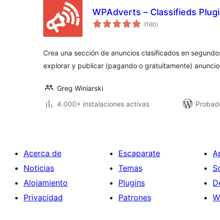
WPAdverts – Classifieds Plug
valoraciones
(160
)
en
total
Crea una sección de anuncios clasificados en segundos.
explorar y publicar (pagando o gratuitamente) anuncios 
Greg Winiarski
4.000+ instalaciones activas
Probado
Acerca de
Escaparate
A
Noticias
Temas
S
Alojamiento
Plugins
D
Privacidad
Patrones
W