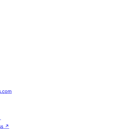
s.com
↗
ss
↗