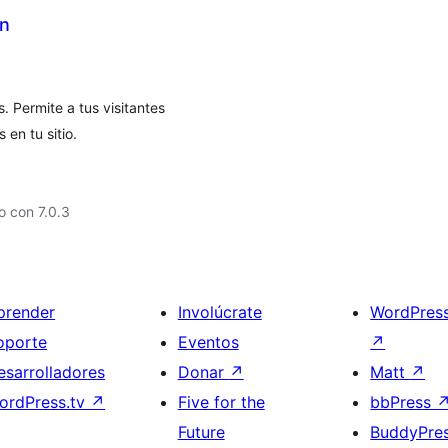
in
 Permite a tus visitantes
en tu sitio.
 con 7.0.3
prender
Involúcrate
WordPres
oporte
Eventos
↗
esarrolladores
Donar
↗
Matt
↗
ordPress.tv
↗
Five for the
bbPress
Future
BuddyPre