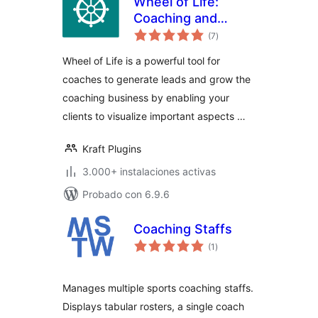
Wheel of Life:
Coaching and
valoraciones
Assessment Tool
(7
)
en
total
for Life Coach
Wheel of Life is a powerful tool for
coaches to generate leads and grow the
coaching business by enabling your
clients to visualize important aspects …
Kraft Plugins
3.000+ instalaciones activas
Probado con 6.9.6
Coaching Staffs
valoraciones
(1
)
en
total
Manages multiple sports coaching staffs.
Displays tabular rosters, a single coach