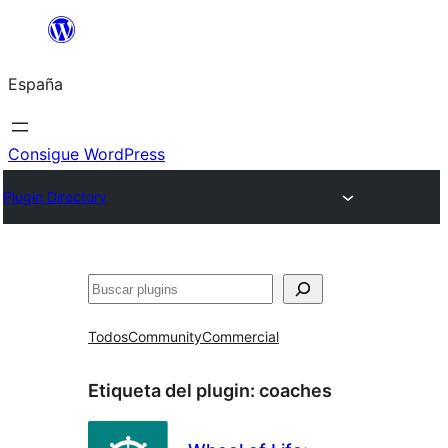
Saltar
al
España
contenido
Consigue WordPress
Plugin Directory
Buscar
Todos
Community
Commercial
Etiqueta del plugin:
coaches